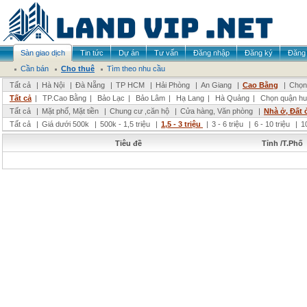
Sàn giao dịch
Tin tức
Dự án
Tư vấn
Đăng nhập
Đăng ký
Đăng 
Cần bán
Cho thuê
Tìm theo nhu cầu
Tất cả
|
Hà Nội
|
Đà Nẵng
|
TP HCM
|
Hải Phòng
|
An Giang
|
Cao Bằng
|
Chọn 
Tất cả
|
TP.Cao Bằng
|
Bảo Lạc
|
Bảo Lâm
|
Hạ Lang
|
Hà Quảng
|
Chọn quận hu
Tất cả
|
Mặt phố, Mặt tiền
|
Chung cư ,căn hộ
|
Cửa hàng, Văn phòng
|
Nhà ở, Đất 
Tất cả
|
Giá dưới 500k
|
500k - 1,5 triệu
|
1,5 - 3 triệu
|
3 - 6 triệu
|
6 - 10 triệu
|
1
Tiêu đề
Tỉnh /T.Phố