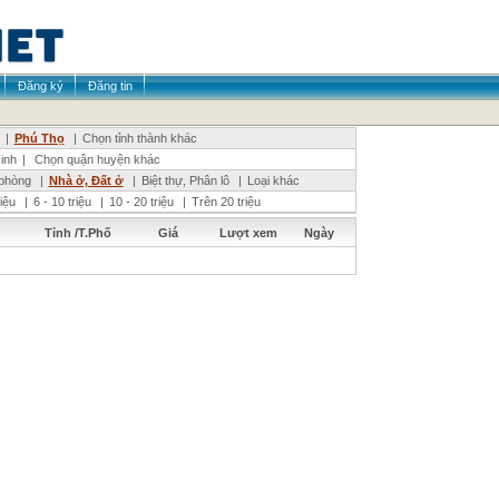
Đăng ký
Đăng tin
|
Phú Thọ
|
Chọn tỉnh thành khác
inh
|
Chọn quận huyện khác
phòng
|
Nhà ở, Đất ở
|
Biệt thự, Phân lô
|
Loại khác
riệu
|
6 - 10 triệu
|
10 - 20 triệu
|
Trên 20 triệu
Tỉnh /T.Phố
Giá
Lượt xem
Ngày