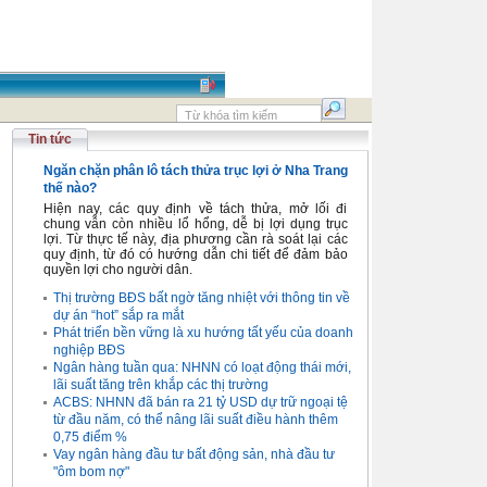
Tin tức
Ngăn chặn phân lô tách thửa trục lợi ở Nha Trang
thế nào?
Hiện nay, các quy định về tách thửa, mở lối đi
chung vẫn còn nhiều lổ hổng, dễ bị lợi dụng trục
lợi. Từ thực tế này, địa phương cần rà soát lại các
quy định, từ đó có hướng dẫn chi tiết để đảm bảo
quyền lợi cho người dân.
Thị trường BĐS bất ngờ tăng nhiệt với thông tin về
dự án “hot” sắp ra mắt
Phát triển bền vững là xu hướng tất yếu của doanh
nghiệp BĐS
Ngân hàng tuần qua: NHNN có loạt động thái mới,
lãi suất tăng trên khắp các thị trường
ACBS: NHNN đã bán ra 21 tỷ USD dự trữ ngoại tệ
từ đầu năm, có thể nâng lãi suất điều hành thêm
0,75 điểm %
Vay ngân hàng đầu tư bất động sản, nhà đầu tư
"ôm bom nợ"