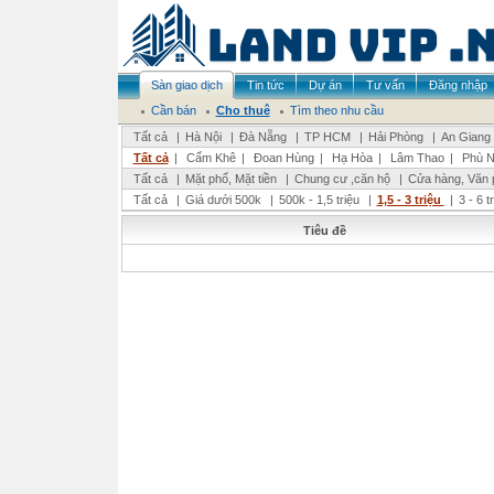
Sàn giao dịch
Tin tức
Dự án
Tư vấn
Đăng nhập
Cần bán
Cho thuê
Tìm theo nhu cầu
Tất cả
|
Hà Nội
|
Đà Nẵng
|
TP HCM
|
Hải Phòng
|
An Giang
Tất cả
|
Cẩm Khê
|
Đoan Hùng
|
Hạ Hòa
|
Lâm Thao
|
Phù N
Tất cả
|
Mặt phố, Mặt tiền
|
Chung cư ,căn hộ
|
Cửa hàng, Văn 
Tất cả
|
Giá dưới 500k
|
500k - 1,5 triệu
|
1,5 - 3 triệu
|
3 - 6 t
Tiêu đề