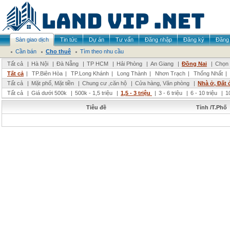
Sàn giao dịch
Tin tức
Dự án
Tư vấn
Đăng nhập
Đăng ký
Đăng 
Cần bán
Cho thuê
Tìm theo nhu cầu
Tất cả
|
Hà Nội
|
Đà Nẵng
|
TP HCM
|
Hải Phòng
|
An Giang
|
Đồng Nai
|
Chọn 
Tất cả
|
TP.Biên Hòa
|
TP.Long Khánh
|
Long Thành
|
Nhơn Trạch
|
Thống Nhất
|
Tất cả
|
Mặt phố, Mặt tiền
|
Chung cư ,căn hộ
|
Cửa hàng, Văn phòng
|
Nhà ở, Đất 
Tất cả
|
Giá dưới 500k
|
500k - 1,5 triệu
|
1,5 - 3 triệu
|
3 - 6 triệu
|
6 - 10 triệu
|
1
Tiêu đề
Tỉnh /T.Phố