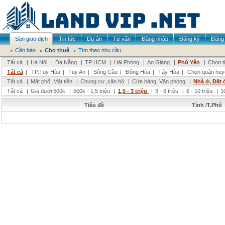
Sàn giao dịch
Tin tức
Dự án
Tư vấn
Đăng nhập
Đăng ký
Đăng 
Cần bán
Cho thuê
Tìm theo nhu cầu
Tất cả
|
Hà Nội
|
Đà Nẵng
|
TP HCM
|
Hải Phòng
|
An Giang
|
Phú Yên
|
Chọn t
Tất cả
|
TP.Tuy Hòa
|
Tuy An
|
Sông Cầu
|
Đông Hòa
|
Tây Hòa
|
Chọn quận huy
Tất cả
|
Mặt phố, Mặt tiền
|
Chung cư ,căn hộ
|
Cửa hàng, Văn phòng
|
Nhà ở, Đất 
Tất cả
|
Giá dưới 500k
|
500k - 1,5 triệu
|
1,5 - 3 triệu
|
3 - 6 triệu
|
6 - 10 triệu
|
1
Tiêu đề
Tỉnh /T.Phố