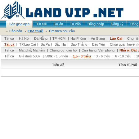
Sàn giao dịch
Tin tức
Dự án
Tư vấn
Đăng nhập
Đăng ký
Đăng 
Cần bán
Cho thuê
Tìm theo nhu cầu
Tất cả
|
Hà Nội
|
Đà Nẵng
|
TP HCM
|
Hải Phòng
|
An Giang
|
Lào Cai
|
Chọn tỉ
Tất cả
|
TP.Lào Cai
|
Sa Pa
|
Bắc Hà
|
Bảo Thắng
|
Bảo Yên
|
Chọn quận huyện 
Tất cả
|
Mặt phố, Mặt tiền
|
Chung cư ,căn hộ
|
Cửa hàng, Văn phòng
|
Nhà ở, Đất 
Tất cả
|
Giá dưới 500k
|
500k - 1,5 triệu
|
1,5 - 3 triệu
|
3 - 6 triệu
|
6 - 10 triệu
|
1
Tiêu đề
Tỉnh /T.Phố