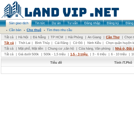
Sàn giao dịch
Tin tức
Dự án
Tư vấn
Đăng nhập
Đăng ký
Đăng 
Cần bán
Cho thuê
Tìm theo nhu cầu
Tất cả
|
Hà Nội
|
Đà Nẵng
|
TP HCM
|
Hải Phòng
|
An Giang
|
Cần Thơ
|
Chọn t
Tất cả
|
Thới Lai
|
Bình Thủy
|
Cái Răng
|
Cờ Đỏ
|
Ninh Kiều
|
Chọn quận huyện 
Tất cả
|
Mặt phố, Mặt tiền
|
Chung cư ,căn hộ
|
Cửa hàng, Văn phòng
|
Nhà ở, Đất 
Tất cả
|
Giá dưới 500k
|
500k - 1,5 triệu
|
1,5 - 3 triệu
|
3 - 6 triệu
|
6 - 10 triệu
|
1
Tiêu đề
Tỉnh /T.Phố