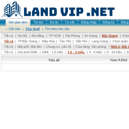
Sàn giao dịch
Tin tức
Dự án
Tư vấn
Đăng nhập
Đăng ký
Đăng 
Cần bán
Cho thuê
Tìm theo nhu cầu
Tất cả
|
Hà Nội
|
Đà Nẵng
|
TP HCM
|
Hải Phòng
|
An Giang
|
Bắc Giang
|
Chọn
Tất cả
|
TP.Bắc Giang
|
Hiệp Hòa
|
Tân Yên
|
Việt Yên
|
Lạng Giang
|
Chọn quận 
Tất cả
|
Mặt phố, Mặt tiền
|
Chung cư ,căn hộ
|
Cửa hàng, Văn phòng
|
Nhà ở, Đất 
Tất cả
|
Giá dưới 500k
|
500k - 1,5 triệu
|
1,5 - 3 triệu
|
3 - 6 triệu
|
6 - 10 triệu
|
1
Tiêu đề
Tỉnh /T.Phố