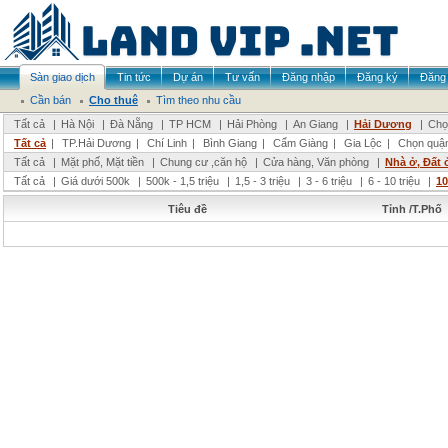
Sàn giao dịch
Tin tức
Dự án
Tư vấn
Đăng nhập
Đăng ký
Đăng 
Cần bán
Cho thuê
Tìm theo nhu cầu
Tất cả
|
Hà Nội
|
Đà Nẵng
|
TP HCM
|
Hải Phòng
|
An Giang
|
Hải Dương
|
Chọ
Tất cả
|
TP.Hải Dương
|
Chí Linh
|
Bình Giang
|
Cẩm Giàng
|
Gia Lộc
|
Chọn quậ
Tất cả
|
Mặt phố, Mặt tiền
|
Chung cư ,căn hộ
|
Cửa hàng, Văn phòng
|
Nhà ở, Đất 
Tất cả
|
Giá dưới 500k
|
500k - 1,5 triệu
|
1,5 - 3 triệu
|
3 - 6 triệu
|
6 - 10 triệu
|
10
Tiêu đề
Tỉnh /T.Phố