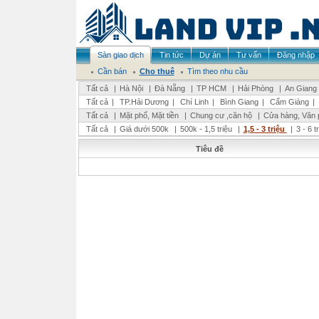
Sàn giao dịch
Tin tức
Dự án
Tư vấn
Đăng nhập
Cần bán
Cho thuê
Tìm theo nhu cầu
Tất cả
|
Hà Nội
|
Đà Nẵng
|
TP HCM
|
Hải Phòng
|
An Giang
Tất cả
|
TP.Hải Dương
|
Chí Linh
|
Bình Giang
|
Cẩm Giàng
|
Tất cả
|
Mặt phố, Mặt tiền
|
Chung cư ,căn hộ
|
Cửa hàng, Văn 
Tất cả
|
Giá dưới 500k
|
500k - 1,5 triệu
|
1,5 - 3 triệu
|
3 - 6 t
Tiêu đề