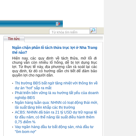
Tin tức
Ngăn chặn phân lô tách thửa trục lợi ở Nha Trang
thế nào?
Hiện nay, các quy định về tách thửa, mở lối đi
chung vẫn còn nhiều lổ hổng, dễ bị lợi dụng trục
lợi. Từ thực tế này, địa phương cần rà soát lại các
quy định, từ đó có hướng dẫn chi tiết để đảm bảo
quyền lợi cho người dân.
Thị trường BĐS bất ngờ tăng nhiệt với thông tin về
dự án “hot” sắp ra mắt
Phát triển bền vững là xu hướng tất yếu của doanh
nghiệp BĐS
Ngân hàng tuần qua: NHNN có loạt động thái mới,
lãi suất tăng trên khắp các thị trường
ACBS: NHNN đã bán ra 21 tỷ USD dự trữ ngoại tệ
từ đầu năm, có thể nâng lãi suất điều hành thêm
0,75 điểm %
Vay ngân hàng đầu tư bất động sản, nhà đầu tư
"ôm bom nợ"