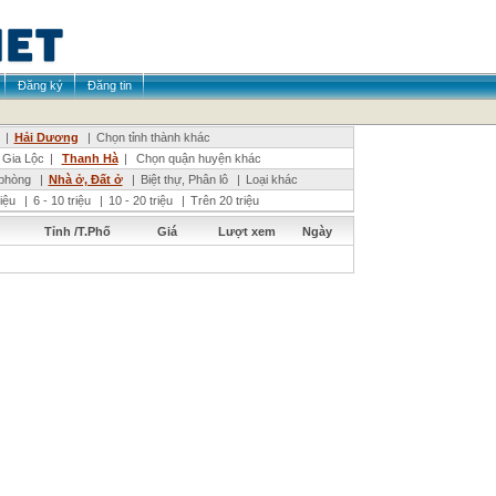
Đăng ký
Đăng tin
|
Hải Dương
|
Chọn tỉnh thành khác
Gia Lộc
|
Thanh Hà
|
Chọn quận huyện khác
phòng
|
Nhà ở, Đất ở
|
Biệt thự, Phân lô
|
Loại khác
riệu
|
6 - 10 triệu
|
10 - 20 triệu
|
Trên 20 triệu
Tỉnh /T.Phố
Giá
Lượt xem
Ngày