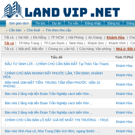
Sàn giao dịch
Tin tức
Dự án
Tư vấn
Đăng nhập
Đăng ký
Đăng 
Cần bán
Cho thuê
Tìm theo nhu cầu
Tất cả
|
Hà Nội
|
Đà Nẵng
|
TP HCM
|
Hải Phòng
|
An Giang
|
Khánh Hòa
|
Chọ
Tất cả
|
TP.Nha Trang
|
TP.Cam Ranh
|
Ninh Hòa
|
Khánh Sơn
|
Khánh Vĩnh
|
Ch
Tất cả
|
Mặt phố, Mặt tiền
|
Chung cư ,căn hộ
|
Cửa hàng, Văn phòng
|
Nhà ở, Đất 
Tiêu đề
Tỉnh /T.Phố
ĐẦU TƯ SINH LỜI – CHÍNH CHỦ CẦN BÁN ĐẤT Tại Thôn Tân Thành,
Khánh Hòa
...
CHÍNH CHỦ BÁN NHANH ĐẤT PHƯỚC LÂM, TÂN ĐỊNH, KHÁNH
Khánh Hòa
HÒA
BÁN NHÀ 15M MẶT TIỀN- TRUNG TÂM VĨNH PHƯỚC -SẴN 10
Khánh Hòa
PHÒNG ...
Bán nhà 2 tầng mặt tiền Đoàn Trần Nghiệp cách biển Hòn ...
Khánh Hòa
Bán nhà 2 tầng mặt tiền Đoàn Trần Nghiệp cách biển Hòn ...
Khánh Hòa
Bán nhà 2 tầng mặt tiền Đoàn Trần Nghiệp cách biển Hòn ...
Khánh Hòa
CHÍNH CHỦ CẦN BÁN LÔ ĐẤT GIÁ RẺ NHẤT THỊ TRƯỜNG – TRỤC
Khánh Hòa
...
Bán nhà Vĩnh Hoà cũ, Nha Trang Diện tích 85m, ngang 9m62 - ...
Khánh Hòa