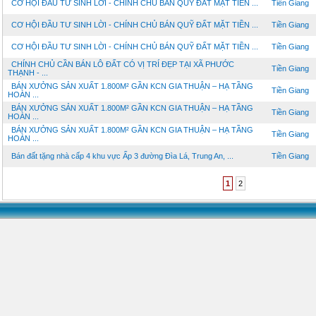
CƠ HỘI ĐẦU TƯ SINH LỜI - CHÍNH CHỦ BÁN QUỸ ĐẤT MẶT TIỀN ...
Tiền Giang
CƠ HỘI ĐẦU TƯ SINH LỜI - CHÍNH CHỦ BÁN QUỸ ĐẤT MẶT TIỀN ...
Tiền Giang
CƠ HỘI ĐẦU TƯ SINH LỜI - CHÍNH CHỦ BÁN QUỸ ĐẤT MẶT TIỀN ...
Tiền Giang
CHÍNH CHỦ CẦN BÁN LÔ ĐẤT CÓ VỊ TRÍ ĐẸP TẠI XÃ PHƯỚC
Tiền Giang
THẠNH - ...
BÁN XƯỞNG SẢN XUẤT 1.800M² GẦN KCN GIA THUẬN – HẠ TẦNG
Tiền Giang
HOÀN ...
BÁN XƯỞNG SẢN XUẤT 1.800M² GẦN KCN GIA THUẬN – HẠ TẦNG
Tiền Giang
HOÀN ...
BÁN XƯỞNG SẢN XUẤT 1.800M² GẦN KCN GIA THUẬN – HẠ TẦNG
Tiền Giang
HOÀN ...
Bán đất tặng nhà cấp 4 khu vực Ấp 3 đường Đìa Lá, Trung An, ...
Tiền Giang
1
2