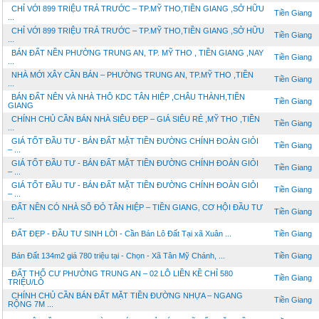
CHỈ VỚI 899 TRIỆU TRẢ TRƯỚC – TP.MỸ THO,TIỀN GIANG ,SỞ HỮU
Tiền Giang
...
CHỈ VỚI 899 TRIỆU TRẢ TRƯỚC – TP.MỸ THO,TIỀN GIANG ,SỞ HỮU
Tiền Giang
...
BÁN ĐẤT NỀN PHƯỜNG TRUNG AN, TP. MỸ THO , TIỀN GIANG ,NAY
Tiền Giang
...
NHÀ MỚI XÂY CẦN BÁN – PHƯỜNG TRUNG AN, TP.MỸ THO ,TIỀN
Tiền Giang
...
BÁN ĐẤT NÊN VÀ NHÀ THÔ KDC TÂN HIỆP ,CHÂU THÀNH,TIỀN
Tiền Giang
GIANG
CHÍNH CHỦ CẦN BÁN NHÀ SIÊU ĐẸP – GIÁ SIÊU RẺ ,MỸ THO ,TIỀN
Tiền Giang
...
GIÁ TỐT ĐẦU TƯ - BÁN ĐẤT MẶT TIỀN ĐƯỜNG CHÍNH ĐOÀN GIỎI
Tiền Giang
– ...
GIÁ TỐT ĐẦU TƯ - BÁN ĐẤT MẶT TIỀN ĐƯỜNG CHÍNH ĐOÀN GIỎI
Tiền Giang
– ...
GIÁ TỐT ĐẦU TƯ - BÁN ĐẤT MẶT TIỀN ĐƯỜNG CHÍNH ĐOÀN GIỎI
Tiền Giang
– ...
ĐẤT NỀN CÓ NHÀ SỔ ĐỎ TÂN HIỆP – TIỀN GIANG, CƠ HỘI ĐẦU TƯ
Tiền Giang
...
ĐẤT ĐẸP - ĐẦU TƯ SINH LỜI - Cần Bán Lô Đất Tại xã Xuân ...
Tiền Giang
Bán Đất 134m2 giá 780 triệu tại - Chọn - Xã Tân Mỹ Chánh, ...
Tiền Giang
ĐẤT THỔ CƯ PHƯỜNG TRUNG AN – 02 LÔ LIỀN KỀ CHỈ 580
Tiền Giang
TRIỆU/LÔ
CHÍNH CHỦ CẦN BÁN ĐẤT MẶT TIỀN ĐƯỜNG NHỰA – NGANG
Tiền Giang
RỘNG 7M ...