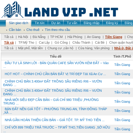
Sàn giao dịch
Tin tức
Dự án
Tư vấn
Đăng nhập
Đăng ký
Đăng 
Cần bán
Cho thuê
Tìm theo nhu cầu
Tất cả
|
Hà Nội
|
Đà Nẵng
|
TP HCM
|
Hải Phòng
|
An Giang
|
Tiền Giang
|
Chọ
Tất cả
|
TP.Mỹ Tho
|
Cai Lậy
|
Gò Công
|
Châu Thành
|
Cái Bè
|
Chọn quận huyệ
Tất cả
|
Mặt phố, Mặt tiền
|
Chung cư ,căn hộ
|
Cửa hàng, Văn phòng
|
Nhà ở, Đất 
Tiêu đề
Tỉnh /T.Phố
ĐẦU TƯ LÀ SINH LỜI - BÁN QUÁN CAFE SÂN VƯỜN KÈM ĐẤT – Vào
Tiền Giang
...
HOT HOT – CHÍNH CHỦ CẦN BÁN ĐẤT VỊ TRÍ ĐẸP TẠI Xã An Cư ...
Tiền Giang
CHÍNH CHỦ BÁN 3.400m² ĐẤT TRỒNG SẦU RIÊNG RI6 – VƯỜN
Tiền Giang
ĐANG ...
CHÍNH CHỦ BÁN 3.400m² ĐẤT TRỒNG SẦU RIÊNG RI6 – VƯỜN
Tiền Giang
ĐANG ...
NHÀ MỚI SIÊU ĐẸP CẦN BÁN – GIÁ CHỈ 980 TRIỆU ,PHƯỜNG
Tiền Giang
TRUNG ...
BÁN ĐẤT NỀN GIÁ TỐT – PHƯỜNG TRUNG AN, TỈNH ĐỒNG THÁP
Tiền Giang
,XÃ ...
NHÀ GẦN HOÀN THIỆN CẦN BÁN – GIÁ TỐT. TP. MỸ THO TIỀN ...
Tiền Giang
CHỈ VỚI 899 TRIỆU TRẢ TRƯỚC – TP.MỸ THO,TIỀN GIANG ,SỞ HỮU
Tiền Giang
...