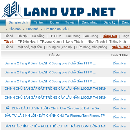
Sàn giao dịch
Tin tức
Dự án
Tư vấn
Đăng nhập
Đăng ký
Đăng 
Cần bán
Cho thuê
Tìm theo nhu cầu
Tất cả
|
Hà Nội
|
Đà Nẵng
|
TP HCM
|
Hải Phòng
|
An Giang
|
Đồng Nai
|
Chọn 
Tất cả
|
TP.Biên Hòa
|
TP.Long Khánh
|
Long Thành
|
Nhơn Trạch
|
Thống Nhất
|
Tất cả
|
Mặt phố, Mặt tiền
|
Chung cư ,căn hộ
|
Cửa hàng, Văn phòng
|
Nhà ở, Đất 
Tiêu đề
Tỉnh /T.Phố
Bán nhà 2 Tầng P.Biên Hòa,SHR đường ô tô 7 chỗ,Gần TTTM ...
Đồng Nai
Bán nhà 2 Tầng P.Biên Hòa,SHR đường ô tô 7 chỗ,Gần TTTM ...
Đồng Nai
Bán nhà 2 Tầng P.Biên Hòa,SHR đường ô tô 7 chỗ,Gần TTTM ...
Đồng Nai
CHÍNH CHỦ BÁN GẤP ĐẤT TRỒNG CÂY LÂU NĂM 1.000M² TẠI ĐỊNH
Đồng Nai
...
CHÍNH CHỦ BÁN GẤP ĐẤT TRỒNG CÂY LÂU NĂM 1.000M² TẠI ĐỊNH
Đồng Nai
...
ĐẤT ĐẸP - ĐẦU TƯ SINH LỜI - Chính Chủ Cần Bán Lô Đất Tại Xã ...
Đồng Nai
ĐẦU TƯ LÀ SINH LỜI - ĐẤT CHÍNH CHỦ Tại Phường Tam Phước, TP
Đồng Nai
...
BÁN NHÀ CHÍNH CHỦ – FULL THỔ CƯ TẠI TRẢNG BOM, ĐỒNG NAI
Đồng Nai