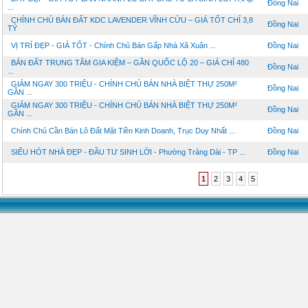
Đồng Nai
...
CHÍNH CHỦ BÁN ĐẤT KDC LAVENDER VĨNH CỬU – GIÁ TỐT CHỈ 3,8
Đồng Nai
TỶ
VỊ TRÍ ĐẸP - GIÁ TỐT - Chính Chủ Bán Gấp Nhà Xã Xuân ...
Đồng Nai
BÁN ĐẤT TRUNG TÂM GIA KIỆM – GẦN QUỐC LỘ 20 – GIÁ CHỈ 480
Đồng Nai
...
GIẢM NGAY 300 TRIỆU - CHÍNH CHỦ BÁN NHÀ BIỆT THỰ 250M²
Đồng Nai
GẦN ...
GIẢM NGAY 300 TRIỆU - CHÍNH CHỦ BÁN NHÀ BIỆT THỰ 250M²
Đồng Nai
GẦN ...
Chính Chủ Cần Bán Lô Đất Mặt Tiền Kinh Doanh, Trục Duy Nhất ...
Đồng Nai
SIÊU HÓT NHÀ ĐẸP - ĐẦU TƯ SINH LỜI - Phường Trảng Dài - TP ...
Đồng Nai
1
2
3
4
5