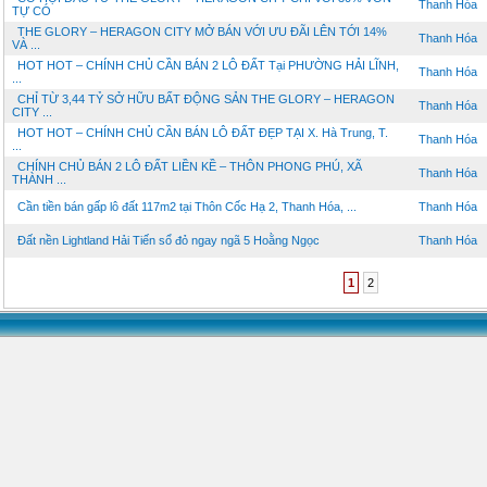
Thanh Hóa
TỰ CÓ
THE GLORY – HERAGON CITY MỞ BÁN VỚI ƯU ĐÃI LÊN TỚI 14%
Thanh Hóa
VÀ ...
HOT HOT – CHÍNH CHỦ CẦN BÁN 2 LÔ ĐẤT Tại PHƯỜNG HẢI LĨNH,
Thanh Hóa
...
CHỈ TỪ 3,44 TỶ SỞ HỮU BẤT ĐỘNG SẢN THE GLORY – HERAGON
Thanh Hóa
CITY ...
HOT HOT – CHÍNH CHỦ CẦN BÁN LÔ ĐẤT ĐẸP TẠI X. Hà Trung, T.
Thanh Hóa
...
CHÍNH CHỦ BÁN 2 LÔ ĐẤT LIỀN KỀ – THÔN PHONG PHÚ, XÃ
Thanh Hóa
THÀNH ...
Cần tiền bán gấp lô đất 117m2 tại Thôn Cốc Hạ 2, Thanh Hóa, ...
Thanh Hóa
Đất nền Lightland Hải Tiến sổ đỏ ngay ngã 5 Hoằng Ngọc
Thanh Hóa
1
2