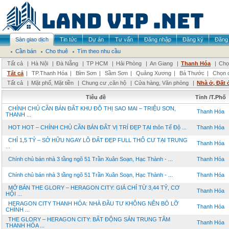
Sàn giao dịch
Tin tức
Dự án
Tư vấn
Đăng nhập
Đăng ký
Đăng 
Cần bán
Cho thuê
Tìm theo nhu cầu
Tất cả
|
Hà Nội
|
Đà Nẵng
|
TP HCM
|
Hải Phòng
|
An Giang
|
Thanh Hóa
|
Chọ
Tất cả
|
TP.Thanh Hóa
|
Bỉm Sơn
|
Sầm Sơn
|
Quảng Xương
|
Bá Thước
|
Chọn 
Tất cả
|
Mặt phố, Mặt tiền
|
Chung cư ,căn hộ
|
Cửa hàng, Văn phòng
|
Nhà ở, Đất 
Tiêu đề
Tỉnh /T.Phố
CHÍNH CHỦ CẦN BÁN ĐẤT KHU ĐÔ THỊ SAO MAI – TRIỆU SƠN,
Thanh Hóa
THANH ...
HOT HOT – CHÍNH CHỦ CẦN BÁN ĐẤT VỊ TRÍ ĐẸP TẠI thôn Tế Độ ...
Thanh Hóa
CHỈ 1,5 TỶ – SỞ HỮU NGAY LÔ ĐẤT ĐẸP FULL THỔ CƯ TẠI TRUNG
Thanh Hóa
...
Chính chủ bán nhà 3 tầng ngõ 51 Trần Xuân Soạn, Hạc Thành - ...
Thanh Hóa
Chính chủ bán nhà 3 tầng ngõ 51 Trần Xuân Soạn, Hạc Thành - ...
Thanh Hóa
MỞ BÁN THE GLORY – HERAGON CITY: GIÁ CHỈ TỪ 3,44 TỶ, CƠ
Thanh Hóa
HỘI ...
HERAGON CITY THANH HÓA: NHÀ ĐẦU TƯ KHÔNG NÊN BỎ LỠ
Thanh Hóa
CHÍNH ...
THE GLORY – HERAGON CITY: BẤT ĐỘNG SẢN TRUNG TÂM
Thanh Hóa
THANH HÓA ...