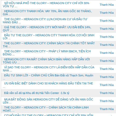
SỞ HỮU NHÀ PHỐ THE GLORY – HERAGON CITY CHỈ VỚI 30%
Thanh Hóa
VỐN TỰ ...
HERAGON CITY THANH HÓA: VAY 70%, ÂN HẠN GỐC 60 THÁNG,
Thanh Hóa
GIÁ ...
THE GLORY – HERAGON CITY: LỰA CHỌN AN CƯ VÀ ĐẦU TƯ
Thanh Hóa
HÀNG ĐẦU ...
GIÁ THE GLORY – HERAGON CITY MỚI NHẤT: ƯU ĐÃI ĐẾN 14%,
Thanh Hóa
QUỸ ...
ĐẦU TƯ THE GLORY – HERAGON CITY THANH HÓA: CƠ HỘI SINH
Thanh Hóa
LỜI ...
THE GLORY – HERAGON CITY: CHÍNH SÁCH TÀI CHÍNH TỐT NHẤT
Thanh Hóa
THỊ ...
THE GLORY – HERAGON CITY – PHÁP LÝ MINH BẠCH, TIỆN ÍCH
Thanh Hóa
ĐỒNG ...
HERAGON CITY RA MẮT CHÍNH SÁCH BÁN HÀNG HẤP DẪN VỚI
Thanh Hóa
TỔNG ƯU ...
VÌ SAO THE GLORY – HERAGON CITY LÀ ĐIỂM ĐẾN HẤP DẪN CỦA
Thanh Hóa
NHÀ ...
ĐẦU TƯ SINH LỜI – CHÍNH CHỦ CẦN Bán Đất xã Thạch Sơn, Huyện
Thanh Hóa
...
ƯU ĐÃI ĐẶC BIỆT DÀNH CHO 50 KHÁCH HÀNG ĐẦU TIÊN TẠI THE
Thanh Hóa
...
Đất nền sổ đỏ tại Khu đô thị Hải Tiến Center -1.9x tỷ
Thanh Hóa
MUA BẤT ĐỘNG SẢN HERAGON CITY DỄ DÀNG VỚI ÂN HẠN GỐC
Thanh Hóa
LÊN ...
THE GLORY – HERAGON CITY – CHÍNH SÁCH TÀI CHÍNH LINH
Thanh Hóa
HOẠT, ...
CƠ HỘI ĐẦU TƯ THE GLORY – HERAGON CITY CHỈ VỚI 30% VỐN