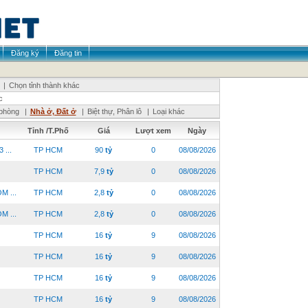
Đăng ký
Đăng tin
|
Chọn tỉnh thành khác
c
phòng
|
Nhà ở, Đất ở
|
Biệt thự, Phân lô
|
Loại khác
Tỉnh /T.Phố
Giá
Lượt xem
Ngày
 ...
TP HCM
90
tỷ
0
08/08/2026
TP HCM
7,9
tỷ
0
08/08/2026
 ...
TP HCM
2,8
tỷ
0
08/08/2026
 ...
TP HCM
2,8
tỷ
0
08/08/2026
TP HCM
16
tỷ
9
08/08/2026
TP HCM
16
tỷ
9
08/08/2026
TP HCM
16
tỷ
9
08/08/2026
TP HCM
16
tỷ
9
08/08/2026