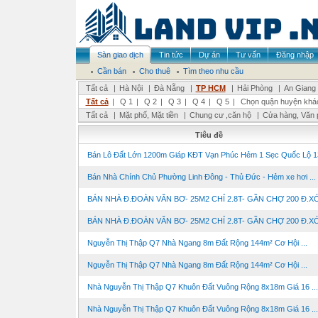
Sàn giao dịch
Tin tức
Dự án
Tư vấn
Đăng nhập
Cần bán
Cho thuê
Tìm theo nhu cầu
Tất cả
|
Hà Nội
|
Đà Nẵng
|
TP HCM
|
Hải Phòng
|
An Giang
Tất cả
|
Q 1
|
Q 2
|
Q 3
|
Q 4
|
Q 5
|
Chọn quận huyện khá
Tất cả
|
Mặt phố, Mặt tiền
|
Chung cư ,căn hộ
|
Cửa hàng, Văn 
Tiêu đề
Bán Lô Đất Lớn 1200m Giáp KĐT Vạn Phúc Hẻm 1 Sẹc Quốc Lộ 13
Bán Nhà Chính Chủ Phường Linh Đông - Thủ Đức - Hẻm xe hơi ...
BÁN NHÀ Đ.ĐOÀN VĂN BƠ- 25M2 CHỈ 2.8T- GẦN CHỢ 200 Đ.XÓM
BÁN NHÀ Đ.ĐOÀN VĂN BƠ- 25M2 CHỈ 2.8T- GẦN CHỢ 200 Đ.XÓM
Nguyễn Thị Thập Q7 Nhà Ngang 8m Đất Rộng 144m² Cơ Hội ...
Nguyễn Thị Thập Q7 Nhà Ngang 8m Đất Rộng 144m² Cơ Hội ...
Nhà Nguyễn Thị Thập Q7 Khuôn Đất Vuông Rộng 8x18m Giá 16 ...
Nhà Nguyễn Thị Thập Q7 Khuôn Đất Vuông Rộng 8x18m Giá 16 ...