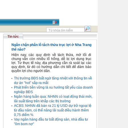
Tin tức
Ngăn chặn phân lô tách thửa trục lợi ở Nha Trang
thế nào?
Hiện nay, các quy định về tách thửa, mở lối đi
chung vẫn còn nhiều lổ hổng, dễ bị lợi dụng trục
lợi. Từ thực tế này, địa phương cần rà soát lại các
quy định, từ đó có hướng dẫn chi tiết để đảm bảo
quyền lợi cho người dân.
Thị trường BĐS bất ngờ tăng nhiệt với thông tin về
dự án “hot” sắp ra mắt
Phát triển bền vững là xu hướng tất yếu của doanh
nghiệp BĐS
Ngân hàng tuần qua: NHNN có loạt động thái mới,
lãi suất tăng trên khắp các thị trường
ACBS: NHNN đã bán ra 21 tỷ USD dự trữ ngoại tệ
từ đầu năm, có thể nâng lãi suất điều hành thêm
0,75 điểm %
Vay ngân hàng đầu tư bất động sản, nhà đầu tư
"ôm bom nợ"