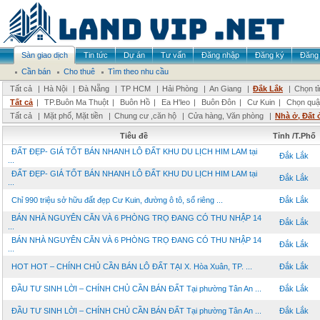
Sàn giao dịch
Tin tức
Dự án
Tư vấn
Đăng nhập
Đăng ký
Đăng 
Cần bán
Cho thuê
Tìm theo nhu cầu
Tất cả
|
Hà Nội
|
Đà Nẵng
|
TP HCM
|
Hải Phòng
|
An Giang
|
Đắk Lắk
|
Chọn t
Tất cả
|
TP.Buôn Ma Thuột
|
Buôn Hồ
|
Ea H'leo
|
Buôn Đôn
|
Cư Kuin
|
Chọn quậ
Tất cả
|
Mặt phố, Mặt tiền
|
Chung cư ,căn hộ
|
Cửa hàng, Văn phòng
|
Nhà ở, Đất 
Tiêu đề
Tỉnh /T.Phố
ĐẤT ĐẸP- GIÁ TỐT BÁN NHANH LÔ ĐẤT KHU DU LỊCH HIM LAM tại
Đắk Lắk
...
ĐẤT ĐẸP- GIÁ TỐT BÁN NHANH LÔ ĐẤT KHU DU LỊCH HIM LAM tại
Đắk Lắk
...
Chỉ 990 triệu sở hữu đất đẹp Cư Kuin, đường ô tô, sổ riêng ...
Đắk Lắk
BÁN NHÀ NGUYÊN CĂN VÀ 6 PHÒNG TRỌ ĐANG CÓ THU NHẬP 14
Đắk Lắk
...
BÁN NHÀ NGUYÊN CĂN VÀ 6 PHÒNG TRỌ ĐANG CÓ THU NHẬP 14
Đắk Lắk
...
HOT HOT – CHÍNH CHỦ CẦN BÁN LÔ ĐẤT TẠI X. Hòa Xuân, TP. ...
Đắk Lắk
ĐẦU TƯ SINH LỜI – CHÍNH CHỦ CẦN BÁN ĐẤT Tại phường Tân An ...
Đắk Lắk
ĐẦU TƯ SINH LỜI – CHÍNH CHỦ CẦN BÁN ĐẤT Tại phường Tân An ...
Đắk Lắk