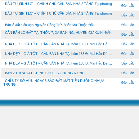
ĐẦU TƯ SINH LỜI – CHÍNH CHỦ CẦN BÁN NHÀ 2 TẦNG Tại phường
Đắk Lắk
...
ĐẦU TƯ SINH LỜI – CHÍNH CHỦ CẦN BÁN NHÀ 2 TẦNG Tại phường
Đắk Lắk
...
Bán lô đất siêu đẹp Nguyễn Công Trứ, Buôn Ma Thuột, Đắk ...
Đắk Lắk
CẦN BÁN LÔ ĐẤT TẠI THÔN 7, XÃ EA NING, HUYỆN CƯ KUIN, ĐẮK
Đắk Lắk
...
NHÀ ĐẸP – GIÁ TỐT – CẦN BÁN NHÀ TẠI hẻm 183 Đ. Mai Hắc Đế, ...
Đắk Lắk
NHÀ ĐẸP – GIÁ TỐT – CẦN BÁN NHÀ TẠI hẻm 183 Đ. Mai Hắc Đế, ...
Đắk Lắk
NHÀ ĐẸP – GIÁ TỐT – CẦN BÁN NHÀ TẠI hẻm 183 Đ. Mai Hắc Đế, ...
Đắk Lắk
BÁN 2 THỬA ĐẤT CHÍNH CHỦ – SỔ HỒNG RIÊNG
Đắk Lắk
CHỈ 6 TỶ SỞ HỮU NGAY 6 SÀO ĐẤT MẶT TIỀN ĐƯỜNG NHỰA
Đắk Lắk
TRUNG ...