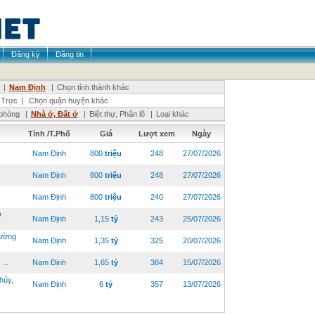
Đăng ký
Đăng tin
|
Nam Định
|
Chọn tỉnh thành khác
Trực
|
Chọn quận huyện khác
phòng
|
Nhà ở, Đất ở
|
Biệt thự, Phân lô
|
Loại khác
Tỉnh /T.Phố
Giá
Lượt xem
Ngày
Nam Định
800
triệu
248
27/07/2026
Nam Định
800
triệu
248
27/07/2026
Nam Định
800
triệu
240
27/07/2026
O
Nam Định
1,15
tỷ
243
25/07/2026
ường
Nam Định
1,35
tỷ
325
20/07/2026
...
Nam Định
1,65
tỷ
384
15/07/2026
hủy,
Nam Định
6
tỷ
357
13/07/2026