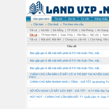
Sàn giao dịch
Tin tức
Dự án
Tư vấn
Đăng nhập
Cần bán
Cho thuê
Tìm theo nhu cầu
Tất cả
|
Hà Nội
|
Đà Nẵng
|
TP HCM
|
Hải Phòng
|
An Giang
Tất cả
|
TP.Nam Định
|
Giao Thủy
|
Hải Hậu
|
Mỹ Lộc
|
Nam 
Tất cả
|
Mặt phố, Mặt tiền
|
Chung cư ,căn hộ
|
Cửa hàng, Văn 
Tiêu đề
Bán gấp giá rẻ đất mặt biển phân lô FO Hải Xuân 70m, mặt ...
Bán gấp giá rẻ đất mặt biển phân lô FO Hải Xuân 70m, mặt ...
Bán gấp giá rẻ đất mặt biển phân lô FO Hải Xuân 70m, mặt ...
CHÍNH CHỦ CẦN BÁN LÔ ĐẤT CÓ VỊ TRÍ ĐẸP TẠI HUYỆN GIA
THỦY, ...
CHÍNH CHỦ BÁN NHANH NHÀ 1 TẦNG - GIÁ TỐT tại phường Tr
...
SỞ HỮU NGAY LÔ ĐẤT GÓC ĐẸP - GIÁ TỐT - Vị Trí Đắc Địa Tại 
HOT HOT – CHÍNH CHỦ CẦN BÁN ĐẤT TT. Quất Lâm, H. Giao T
...