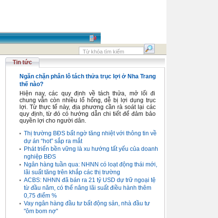
Tin tức
Ngăn chặn phân lô tách thửa trục lợi ở Nha Trang
thế nào?
Hiện nay, các quy định về tách thửa, mở lối đi
chung vẫn còn nhiều lổ hổng, dễ bị lợi dụng trục
lợi. Từ thực tế này, địa phương cần rà soát lại các
quy định, từ đó có hướng dẫn chi tiết để đảm bảo
quyền lợi cho người dân.
Thị trường BĐS bất ngờ tăng nhiệt với thông tin về
dự án “hot” sắp ra mắt
Phát triển bền vững là xu hướng tất yếu của doanh
nghiệp BĐS
Ngân hàng tuần qua: NHNN có loạt động thái mới,
lãi suất tăng trên khắp các thị trường
ACBS: NHNN đã bán ra 21 tỷ USD dự trữ ngoại tệ
từ đầu năm, có thể nâng lãi suất điều hành thêm
0,75 điểm %
Vay ngân hàng đầu tư bất động sản, nhà đầu tư
"ôm bom nợ"