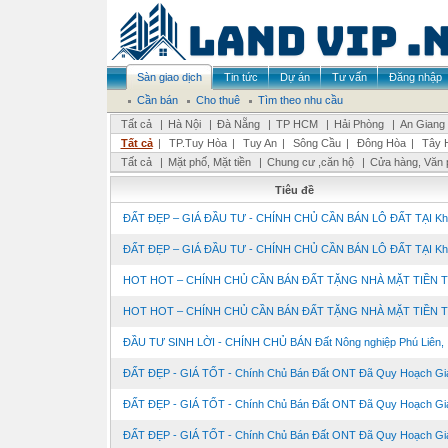
Sàn giao dịch
Tin tức
Dự án
Tư vấn
Đăng nhập
Cần bán
Cho thuê
Tìm theo nhu cầu
Tất cả
|
Hà Nội
|
Đà Nẵng
|
TP HCM
|
Hải Phòng
|
An Giang
Tất cả
|
TP.Tuy Hòa
|
Tuy An
|
Sông Cầu
|
Đông Hòa
|
Tây 
Tất cả
|
Mặt phố, Mặt tiền
|
Chung cư ,căn hộ
|
Cửa hàng, Văn 
Tiêu đề
ĐẤT ĐẸP – GIÁ ĐẦU TƯ - CHÍNH CHỦ CẦN BÁN LÔ ĐẤT TẠI Khu
ĐẤT ĐẸP – GIÁ ĐẦU TƯ - CHÍNH CHỦ CẦN BÁN LÔ ĐẤT TẠI Khu
HOT HOT – CHÍNH CHỦ CẦN BÁN ĐẤT TẶNG NHÀ MẶT TIỀN TẠI
HOT HOT – CHÍNH CHỦ CẦN BÁN ĐẤT TẶNG NHÀ MẶT TIỀN TẠI
ĐẦU TƯ SINH LỜI - CHÍNH CHỦ BÁN Đất Nông nghiệp Phú Liên, .
ĐẤT ĐẸP - GIÁ TỐT - Chính Chủ Bán Đất ONT Đã Quy Hoạch Giai
ĐẤT ĐẸP - GIÁ TỐT - Chính Chủ Bán Đất ONT Đã Quy Hoạch Giai
ĐẤT ĐẸP - GIÁ TỐT - Chính Chủ Bán Đất ONT Đã Quy Hoạch Giai