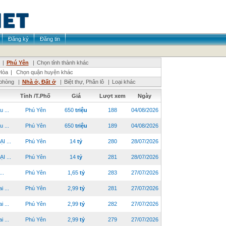
Đăng ký
Đăng tin
|
Phú Yên
|
Chọn tỉnh thành khác
Hòa
|
Chọn quận huyện khác
phòng
|
Nhà ở, Đất ở
|
Biệt thự, Phân lô
|
Loại khác
Tỉnh /T.Phố
Giá
Lượt xem
Ngày
 ...
Phú Yên
650
triệu
188
04/08/2026
 ...
Phú Yên
650
triệu
189
04/08/2026
 ...
Phú Yên
14
tỷ
280
28/07/2026
 ...
Phú Yên
14
tỷ
281
28/07/2026
..
Phú Yên
1,65
tỷ
283
27/07/2026
 ...
Phú Yên
2,99
tỷ
281
27/07/2026
 ...
Phú Yên
2,99
tỷ
282
27/07/2026
 ...
Phú Yên
2,99
tỷ
279
27/07/2026