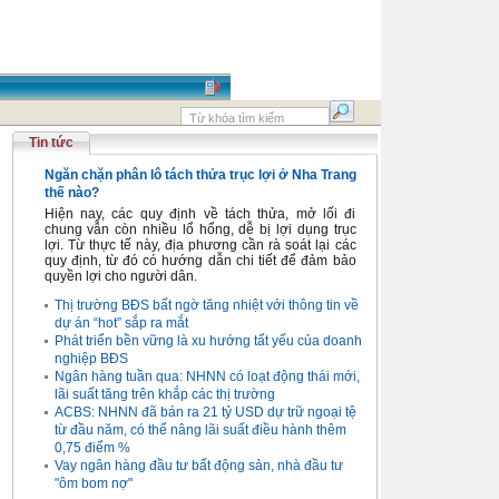
Tin tức
Ngăn chặn phân lô tách thửa trục lợi ở Nha Trang
thế nào?
Hiện nay, các quy định về tách thửa, mở lối đi
chung vẫn còn nhiều lổ hổng, dễ bị lợi dụng trục
lợi. Từ thực tế này, địa phương cần rà soát lại các
quy định, từ đó có hướng dẫn chi tiết để đảm bảo
quyền lợi cho người dân.
Thị trường BĐS bất ngờ tăng nhiệt với thông tin về
dự án “hot” sắp ra mắt
Phát triển bền vững là xu hướng tất yếu của doanh
nghiệp BĐS
Ngân hàng tuần qua: NHNN có loạt động thái mới,
lãi suất tăng trên khắp các thị trường
ACBS: NHNN đã bán ra 21 tỷ USD dự trữ ngoại tệ
từ đầu năm, có thể nâng lãi suất điều hành thêm
0,75 điểm %
Vay ngân hàng đầu tư bất động sản, nhà đầu tư
"ôm bom nợ"