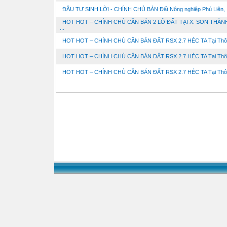
ĐẦU TƯ SINH LỜI - CHÍNH CHỦ BÁN Đất Nông nghiệp Phú Liên, .
HOT HOT – CHÍNH CHỦ CẦN BÁN 2 LÔ ĐẤT TẠI X. SƠN THÀNH
...
HOT HOT – CHÍNH CHỦ CẦN BÁN ĐẤT RSX 2.7 HÉC TA Tại Thôn
HOT HOT – CHÍNH CHỦ CẦN BÁN ĐẤT RSX 2.7 HÉC TA Tại Thôn
HOT HOT – CHÍNH CHỦ CẦN BÁN ĐẤT RSX 2.7 HÉC TA Tại Thôn