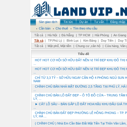
Sàn giao dịch
Tin tức
Dự án
Tư vấn
Đăng nhập
Cần bán
Cho thuê
Tìm theo nhu cầu
Tất cả
|
Hà Nội
|
Đà Nẵng
|
TP HCM
|
Hải Phòng
|
An Giang
Tất cả
|
TP.Phủ Lý
|
Bình Lục
|
Kim Bảng
|
Duy Tiên
|
Duy T
Tất cả
|
Mặt phố, Mặt tiền
|
Chung cư ,căn hộ
|
Cửa hàng, Văn 
Tiêu đề
HOT HOT CƠ HỘI SỞ HỮU ĐẤT NỀN VỊ TRÍ ĐẸP KHU ĐÔ THỊ
...
HOT HOT CƠ HỘI SỞ HỮU ĐẤT NỀN VỊ TRÍ ĐẸP KHU ĐÔ THỊ
...
CHỈ TỪ 3,3 TỶ – SỞ HỮU NGAY CĂN HỘ 4 PHÒNG NGỦ SUN 
NAM
CHÍNH CHỦ BÁN NHÀ MẶT ĐƯỜNG 2,5 TẦNG TẠI PHỦ LÝ, HÀ 
...
CHÍNH CHỦ BÁN LÔ ĐẤT ĐẸP – Ô TÔ ĐỖ CỬA – TRUNG TÂM
LÝ, ...
► CẮT LỖ SÂU – BÁN GẤP LÔ ĐẤT HOA HẬU KHU ĐẤU GIÁ T
...
CHÍNH CHỦ BÁN ĐẤT ĐẸP PHƯỜNG LÊ HỒNG PHONG – TP. 
LÝ, HÀ ...
( CHÍNH CHỦ ) Nhà Em Cần Bán Đất Mặt Tiền Tại Thôn Văn Lâm, .