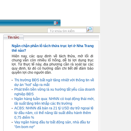
Tin tức
Ngăn chặn phân lô tách thửa trục lợi ở Nha Trang
thế nào?
Hiện nay, các quy định về tách thửa, mở lối đi
chung vẫn còn nhiều lổ hổng, dễ bị lợi dụng trục
lợi. Từ thực tế này, địa phương cần rà soát lại các
quy định, từ đó có hướng dẫn chi tiết để đảm bảo
quyền lợi cho người dân.
Thị trường BĐS bất ngờ tăng nhiệt với thông tin về
dự án “hot” sắp ra mắt
Phát triển bền vững là xu hướng tất yếu của doanh
nghiệp BĐS
Ngân hàng tuần qua: NHNN có loạt động thái mới,
lãi suất tăng trên khắp các thị trường
ACBS: NHNN đã bán ra 21 tỷ USD dự trữ ngoại tệ
từ đầu năm, có thể nâng lãi suất điều hành thêm
0,75 điểm %
Vay ngân hàng đầu tư bất động sản, nhà đầu tư
"ôm bom nợ"