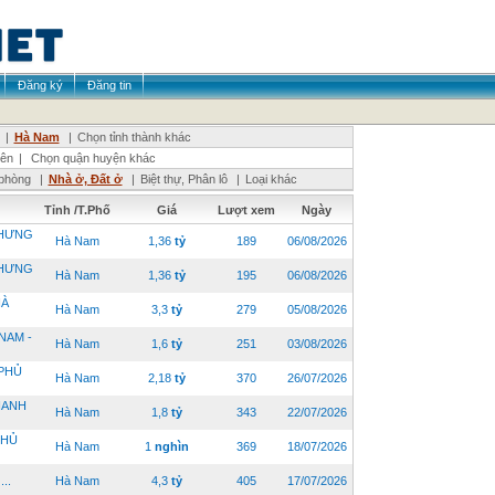
Đăng ký
Đăng tin
|
Hà Nam
|
Chọn tỉnh thành khác
iên
|
Chọn quận huyện khác
phòng
|
Nhà ở, Đất ở
|
Biệt thự, Phân lô
|
Loại khác
Tỉnh /T.Phố
Giá
Lượt xem
Ngày
 HƯNG
Hà Nam
1,36
tỷ
189
06/08/2026
 HƯNG
Hà Nam
1,36
tỷ
195
06/08/2026
HÀ
Hà Nam
3,3
tỷ
279
05/08/2026
NAM -
Hà Nam
1,6
tỷ
251
03/08/2026
 PHỦ
Hà Nam
2,18
tỷ
370
26/07/2026
HANH
Hà Nam
1,8
tỷ
343
22/07/2026
PHỦ
Hà Nam
1
nghìn
369
18/07/2026
..
Hà Nam
4,3
tỷ
405
17/07/2026