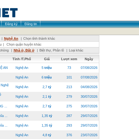
Đăng ký
Đăng tin
|
Nghệ An
|
Chọn tỉnh thành khác
u
|
Chọn quận huyện khác
phòng
|
Nhà ở, Đất ở
|
Biệt thự, Phân lô
|
Loại khác
Tỉnh /T.Phố
Giá
Lượt xem
Ngày
HỆ AN
Nghệ An
5
triệu
73
07/08/2026
Nghệ An
6
triệu
101
07/08/2026
 Nghệ
Nghệ An
2,7
tỷ
213
04/08/2026
Õ
Nghệ An
2,1
tỷ
279
30/07/2026
 ...
Nghệ An
2,7
tỷ
275
30/07/2026
a ...
Nghệ An
1,35
tỷ
287
29/07/2026
a ...
Nghệ An
1,35
tỷ
293
29/07/2026
Nghệ An
4,8
tỷ
376
23/07/2026