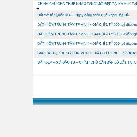
CHÍNH CHỦ CHO THUÊ NHÀ 3 TẦNG MỚI ĐẸP TẠI HÀ HUY TẬP,
...
Đất mặt tiền Quốc lộ 46 - Ngay cổng chào Quê Ngoại Bác Hồ ...
ĐẤT HIẾM TRUNG TÂM TP VINH – GIÁ CHỈ 2 TỶ 650- Lô đất đẹp, 
ĐẤT HIẾM TRUNG TÂM TP VINH – GIÁ CHỈ 2 TỶ 650- Lô đất đẹp, 
ĐẤT HIẾM TRUNG TÂM TP VINH – GIÁ CHỈ 2 TỶ 650- Lô đất đẹp, 
BÁN ĐẤT ĐẸP ĐỒNG CƠN MƯNG – XÃ ĐÔ LƯƠNG – NGHỆ A
ĐẤT ĐẸP – GIÁ ĐẦU TƯ – CHÍNH CHỦ CẦN BÁN LÔ ĐẤT TẠI X. .