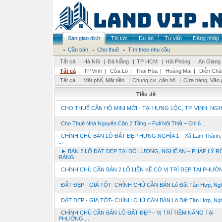
Sàn giao dịch
Tin tức
Dự án
Tư vấn
Đăng nhập
Cần bán
Cho thuê
Tìm theo nhu cầu
Tất cả
|
Hà Nội
|
Đà Nẵng
|
TP HCM
|
Hải Phòng
|
An Giang
Tất cả
|
TP.Vinh
|
Cửa Lò
|
Thái Hòa
|
Hoàng Mai
|
Diễn Châ
Tất cả
|
Mặt phố, Mặt tiền
|
Chung cư ,căn hộ
|
Cửa hàng, Văn 
Tiêu đề
CHO THUÊ CĂN HỘ MINI MỚI - TẠI HƯNG LỘC, TP. VINH, NG
Cho Thuê Nhà Nguyên Căn 2 Tầng – Full Nội Thất – Chỉ 6 ...
CHÍNH CHỦ BÁN LÔ ĐẤT ĐẸP HƯNG NGHĨA 1 – Xã Lam Thành,
...
► BÁN 2 LÔ ĐẤT ĐẸP TẠI ĐÔ LƯƠNG, NGHỆ AN – PHÁP LÝ R
RÀNG
CHÍNH CHỦ CẦN BÁN 2 LÔ LIỀN KỀ CÓ VỊ TRÍ ĐẸP TẠI PHƯỜNG
ĐẤT ĐẸP - GIÁ TỐT- CHÍNH CHỦ CẦN BÁN Lô Đất Tân Hợp, Nghĩ
ĐẤT ĐẸP - GIÁ TỐT- CHÍNH CHỦ CẦN BÁN Lô Đất Tân Hợp, Nghĩ
CHÍNH CHỦ CẦN BÁN LÔ ĐẤT ĐẸP – VỊ TRÍ TIỀM NĂNG TẠI
PHƯỜNG ...