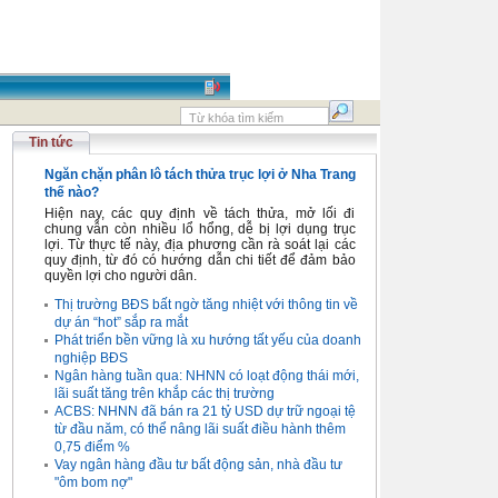
Tin tức
Ngăn chặn phân lô tách thửa trục lợi ở Nha Trang
thế nào?
Hiện nay, các quy định về tách thửa, mở lối đi
chung vẫn còn nhiều lổ hổng, dễ bị lợi dụng trục
lợi. Từ thực tế này, địa phương cần rà soát lại các
quy định, từ đó có hướng dẫn chi tiết để đảm bảo
quyền lợi cho người dân.
Thị trường BĐS bất ngờ tăng nhiệt với thông tin về
dự án “hot” sắp ra mắt
Phát triển bền vững là xu hướng tất yếu của doanh
nghiệp BĐS
Ngân hàng tuần qua: NHNN có loạt động thái mới,
lãi suất tăng trên khắp các thị trường
ACBS: NHNN đã bán ra 21 tỷ USD dự trữ ngoại tệ
từ đầu năm, có thể nâng lãi suất điều hành thêm
0,75 điểm %
Vay ngân hàng đầu tư bất động sản, nhà đầu tư
"ôm bom nợ"