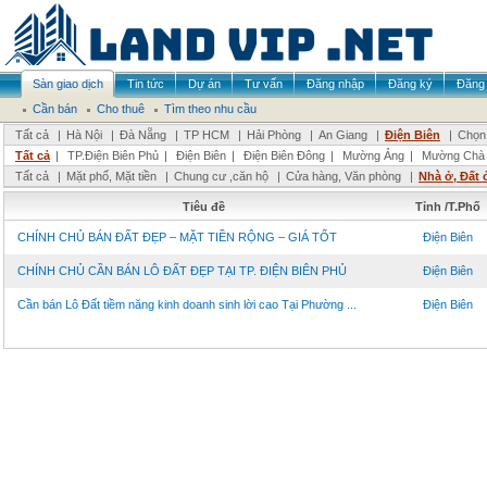
Sàn giao dịch
Tin tức
Dự án
Tư vấn
Đăng nhập
Đăng ký
Đăng 
Cần bán
Cho thuê
Tìm theo nhu cầu
Tất cả
|
Hà Nội
|
Đà Nẵng
|
TP HCM
|
Hải Phòng
|
An Giang
|
Điện Biên
|
Chọn 
Tất cả
|
TP.Điện Biên Phủ
|
Điện Biên
|
Điện Biên Đông
|
Mường Ảng
|
Mường Chà
Tất cả
|
Mặt phố, Mặt tiền
|
Chung cư ,căn hộ
|
Cửa hàng, Văn phòng
|
Nhà ở, Đất 
Tiêu đề
Tỉnh /T.Phố
CHÍNH CHỦ BÁN ĐẤT ĐẸP – MẶT TIỀN RỘNG – GIÁ TỐT
Điện Biên
CHÍNH CHỦ CẦN BÁN LÔ ĐẤT ĐẸP TẠI TP. ĐIỆN BIÊN PHỦ
Điện Biên
Cần bán Lô Đất tiềm năng kinh doanh sinh lời cao Tại Phường ...
Điện Biên