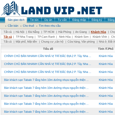
Sàn giao dịch
Tin tức
Dự án
Tư vấn
Đăng nhập
Đăng ký
Đăng 
Cần bán
Cho thuê
Tìm theo nhu cầu
Tất cả
|
Hà Nội
|
Đà Nẵng
|
TP HCM
|
Hải Phòng
|
An Giang
|
Khánh Hòa
|
Chọ
Tất cả
|
TP.Nha Trang
|
TP.Cam Ranh
|
Ninh Hòa
|
Khánh Sơn
|
Khánh Vĩnh
|
Ch
Tất cả
|
Mặt phố, Mặt tiền
|
Chung cư ,căn hộ
|
Cửa hàng, Văn phòng
|
Nhà ở, Đất ở
Tiêu đề
Tỉnh /T.Phố
CHÍNH CHỦ BÁN NHANH CĂN NHÀ VỊ TRÍ ĐẮC ĐỊA 2 P. Tây Nha ...
Khánh Hòa
CHÍNH CHỦ BÁN NHANH CĂN NHÀ VỊ TRÍ ĐẮC ĐỊA 2 P. Tây Nha ...
Khánh Hòa
CHÍNH CHỦ BÁN NHANH CĂN NHÀ VỊ TRÍ ĐẮC ĐỊA 2 P. Tây Nha ...
Khánh Hòa
Bán khách sạn Tabalo 7 tầng hẻm 10m đường nhựa nguyễn thiện ...
Khánh Hòa
Bán khách sạn Tabalo 7 tầng hẻm 10m đường nhựa nguyễn thiện ...
Khánh Hòa
Bán khách sạn Tabalo 7 tầng hẻm 10m đường nhựa nguyễn thiện ...
Khánh Hòa
Bán khách sạn Tabalo 7 tầng hẻm 10m đường nhựa nguyễn thiện ...
Khánh Hòa
Bán khách sạn Tabalo 7 tầng hẻm 10m đường nhựa nguyễn thiện ...
Khánh Hòa