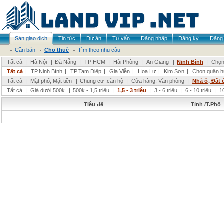
Sàn giao dịch
Tin tức
Dự án
Tư vấn
Đăng nhập
Đăng ký
Đăng 
Cần bán
Cho thuê
Tìm theo nhu cầu
Tất cả
|
Hà Nội
|
Đà Nẵng
|
TP HCM
|
Hải Phòng
|
An Giang
|
Ninh Bình
|
Chọn
Tất cả
|
TP.Ninh Bình
|
TP.Tam Điệp
|
Gia Viễn
|
Hoa Lư
|
Kim Sơn
|
Chọn quận h
Tất cả
|
Mặt phố, Mặt tiền
|
Chung cư ,căn hộ
|
Cửa hàng, Văn phòng
|
Nhà ở, Đất 
Tất cả
|
Giá dưới 500k
|
500k - 1,5 triệu
|
1,5 - 3 triệu
|
3 - 6 triệu
|
6 - 10 triệu
|
1
Tiêu đề
Tỉnh /T.Phố