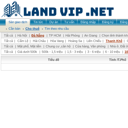
Sàn giao dịch
Tin tức
Dự án
Tư vấn
Đăng nhập
Đăng ký
Đăng 
Cần bán
Cho thuê
Tìm theo nhu cầu
Tất cả
|
Hà Nội
|
Đà Nẵng
|
TP HCM
|
Hải Phòng
|
An Giang
|
Chọn tỉnh thành k
Tất cả
|
Cẩm Lệ
|
Hải Châu
|
Hòa Vang
|
Hoàng Sa
|
Liên Chiểu
|
Thanh Khê
|
Tất cả
|
Mặt phố, Mặt tiền
|
Chung cư ,căn hộ
|
Cửa hàng, Văn phòng
|
Nhà ở, Đất ở
Tất cả
|
Giá dưới 500k
|
500k - 1,5 triệu
|
1,5 - 3 triệu
|
3 - 6 triệu
|
6 - 10 triệu
|
10
Tiêu đề
Tỉnh /T.Phố