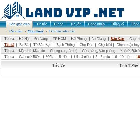
Sàn giao dịch
Tin tức
Dự án
Tư vấn
Đăng nhập
Đăng ký
Đăng 
Cần bán
Cho thuê
Tìm theo nhu cầu
Tất cả
|
Hà Nội
|
Đà Nẵng
|
TP HCM
|
Hải Phòng
|
An Giang
|
Bắc Kạn
|
Chọn t
Tất cả
|
Ba Bể
|
TP.Bắc Kạn
|
Bạch Thông
|
Chợ Đồn
|
Chợ Mới
|
Chọn quận huy
Tất cả
|
Mặt phố, Mặt tiền
|
Chung cư ,căn hộ
|
Cửa hàng, Văn phòng
|
Nhà ở, Đất ở
Tất cả
|
Giá dưới 500k
|
500k - 1,5 triệu
|
1,5 - 3 triệu
|
3 - 6 triệu
|
6 - 10 triệu
|
10
Tiêu đề
Tỉnh /T.Phố