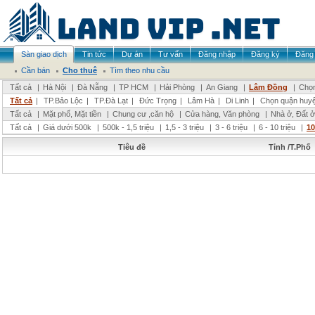
Sàn giao dịch
Tin tức
Dự án
Tư vấn
Đăng nhập
Đăng ký
Đăng 
Cần bán
Cho thuê
Tìm theo nhu cầu
Tất cả
|
Hà Nội
|
Đà Nẵng
|
TP HCM
|
Hải Phòng
|
An Giang
|
Lâm Đồng
|
Chọn
Tất cả
|
TP.Bảo Lộc
|
TP.Đà Lạt
|
Đức Trọng
|
Lâm Hà
|
Di Linh
|
Chọn quận huy
Tất cả
|
Mặt phố, Mặt tiền
|
Chung cư ,căn hộ
|
Cửa hàng, Văn phòng
|
Nhà ở, Đất ở
Tất cả
|
Giá dưới 500k
|
500k - 1,5 triệu
|
1,5 - 3 triệu
|
3 - 6 triệu
|
6 - 10 triệu
|
10
Tiêu đề
Tỉnh /T.Phố