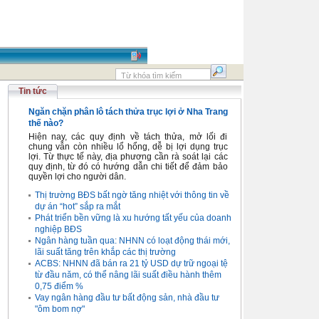
Tin tức
Ngăn chặn phân lô tách thửa trục lợi ở Nha Trang
thế nào?
Hiện nay, các quy định về tách thửa, mở lối đi
chung vẫn còn nhiều lổ hổng, dễ bị lợi dụng trục
lợi. Từ thực tế này, địa phương cần rà soát lại các
quy định, từ đó có hướng dẫn chi tiết để đảm bảo
quyền lợi cho người dân.
Thị trường BĐS bất ngờ tăng nhiệt với thông tin về
dự án “hot” sắp ra mắt
Phát triển bền vững là xu hướng tất yếu của doanh
nghiệp BĐS
Ngân hàng tuần qua: NHNN có loạt động thái mới,
lãi suất tăng trên khắp các thị trường
ACBS: NHNN đã bán ra 21 tỷ USD dự trữ ngoại tệ
từ đầu năm, có thể nâng lãi suất điều hành thêm
0,75 điểm %
Vay ngân hàng đầu tư bất động sản, nhà đầu tư
"ôm bom nợ"