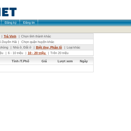
Đăng ký
Đăng tin
|
Trà Vinh
|
Chọn tỉnh thành khác
.Duyên Hải
|
Chọn quận huyện khác
phòng
|
Nhà ở, Đất ở
|
Biệt thự, Phân lô
|
Loại khác
riệu
|
6 - 10 triệu
|
10 - 20 triệu
|
Trên 20 triệu
Tỉnh /T.Phố
Giá
Lượt xem
Ngày