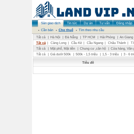
Sàn giao dịch
Tin tức
Dự án
Tư vấn
Đăng nhập
Cần bán
Cho thuê
Tìm theo nhu cầu
Tất cả
|
Hà Nội
|
Đà Nẵng
|
TP HCM
|
Hải Phòng
|
An Giang
Tất cả
|
Càng Long
|
Cầu Kè
|
Cầu Ngang
|
Châu Thành
|
TX
Tất cả
|
Mặt phố, Mặt tiền
|
Chung cư ,căn hộ
|
Cửa hàng, Văn 
Tất cả
|
Giá dưới 500k
|
500k - 1,5 triệu
|
1,5 - 3 triệu
|
3 - 6 t
Tiêu đề