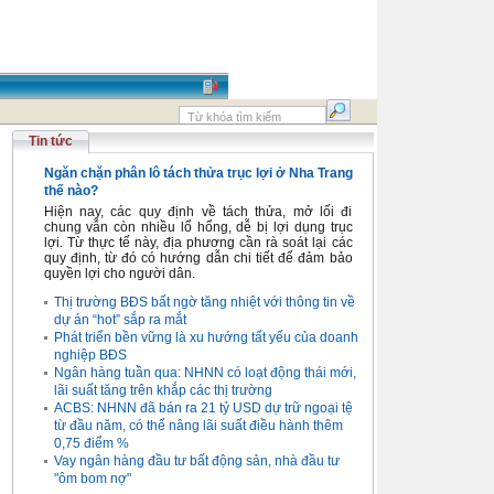
Tin tức
Ngăn chặn phân lô tách thửa trục lợi ở Nha Trang
thế nào?
Hiện nay, các quy định về tách thửa, mở lối đi
chung vẫn còn nhiều lổ hổng, dễ bị lợi dụng trục
lợi. Từ thực tế này, địa phương cần rà soát lại các
quy định, từ đó có hướng dẫn chi tiết để đảm bảo
quyền lợi cho người dân.
Thị trường BĐS bất ngờ tăng nhiệt với thông tin về
dự án “hot” sắp ra mắt
Phát triển bền vững là xu hướng tất yếu của doanh
nghiệp BĐS
Ngân hàng tuần qua: NHNN có loạt động thái mới,
lãi suất tăng trên khắp các thị trường
ACBS: NHNN đã bán ra 21 tỷ USD dự trữ ngoại tệ
từ đầu năm, có thể nâng lãi suất điều hành thêm
0,75 điểm %
Vay ngân hàng đầu tư bất động sản, nhà đầu tư
"ôm bom nợ"