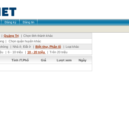
Đăng ký
Đăng tin
|
Quảng Trị
|
Chọn tỉnh thành khác
ông
|
Chọn quận huyện khác
phòng
|
Nhà ở, Đất ở
|
Biệt thự, Phân lô
|
Loại khác
riệu
|
6 - 10 triệu
|
10 - 20 triệu
|
Trên 20 triệu
Tỉnh /T.Phố
Giá
Lượt xem
Ngày