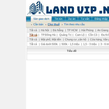
Sàn giao dịch
Tin tức
Dự án
Tư vấn
Đăng nhập
Cần bán
Cho thuê
Tìm theo nhu cầu
Tất cả
|
Hà Nội
|
Đà Nẵng
|
TP HCM
|
Hải Phòng
|
An Giang
Tất cả
|
TP.Đông Hà
|
Quảng Trị
|
Cam Lộ
|
Cồn Cỏ
|
Đa Kr
Tất cả
|
Mặt phố, Mặt tiền
|
Chung cư ,căn hộ
|
Cửa hàng, Văn 
Tất cả
|
Giá dưới 500k
|
500k - 1,5 triệu
|
1,5 - 3 triệu
|
3 - 6 t
Tiêu đề