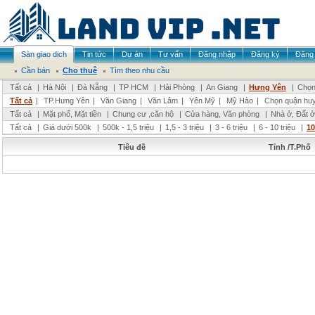
Sàn giao dịch
Tin tức
Dự án
Tư vấn
Đăng nhập
Đăng ký
Đăng 
Cần bán
Cho thuê
Tìm theo nhu cầu
Tất cả
|
Hà Nội
|
Đà Nẵng
|
TP HCM
|
Hải Phòng
|
An Giang
|
Hưng Yên
|
Chọn
Tất cả
|
TP.Hưng Yên
|
Văn Giang
|
Văn Lâm
|
Yên Mỹ
|
Mỹ Hào
|
Chọn quận hu
Tất cả
|
Mặt phố, Mặt tiền
|
Chung cư ,căn hộ
|
Cửa hàng, Văn phòng
|
Nhà ở, Đất ở
Tất cả
|
Giá dưới 500k
|
500k - 1,5 triệu
|
1,5 - 3 triệu
|
3 - 6 triệu
|
6 - 10 triệu
|
10
Tiêu đề
Tỉnh /T.Phố