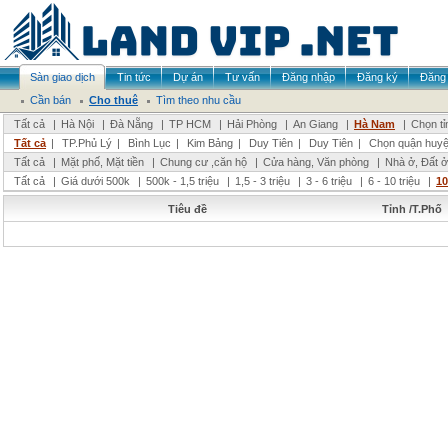
Sàn giao dịch
Tin tức
Dự án
Tư vấn
Đăng nhập
Đăng ký
Đăng 
Cần bán
Cho thuê
Tìm theo nhu cầu
Tất cả
|
Hà Nội
|
Đà Nẵng
|
TP HCM
|
Hải Phòng
|
An Giang
|
Hà Nam
|
Chọn tỉ
Tất cả
|
TP.Phủ Lý
|
Bình Lục
|
Kim Bảng
|
Duy Tiên
|
Duy Tiên
|
Chọn quận huy
Tất cả
|
Mặt phố, Mặt tiền
|
Chung cư ,căn hộ
|
Cửa hàng, Văn phòng
|
Nhà ở, Đất ở
Tất cả
|
Giá dưới 500k
|
500k - 1,5 triệu
|
1,5 - 3 triệu
|
3 - 6 triệu
|
6 - 10 triệu
|
10
Tiêu đề
Tỉnh /T.Phố