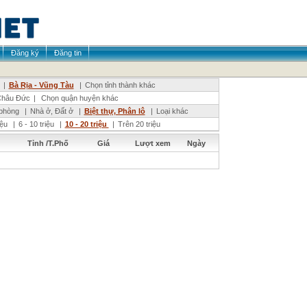
Đăng ký
Đăng tin
|
Bà Rịa - Vũng Tàu
|
Chọn tỉnh thành khác
hâu Đức
|
Chọn quận huyện khác
phòng
|
Nhà ở, Đất ở
|
Biệt thự, Phân lô
|
Loại khác
riệu
|
6 - 10 triệu
|
10 - 20 triệu
|
Trên 20 triệu
Tỉnh /T.Phố
Giá
Lượt xem
Ngày