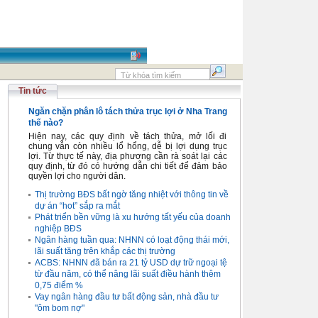
Tin tức
Ngăn chặn phân lô tách thửa trục lợi ở Nha Trang
thế nào?
Hiện nay, các quy định về tách thửa, mở lối đi
chung vẫn còn nhiều lổ hổng, dễ bị lợi dụng trục
lợi. Từ thực tế này, địa phương cần rà soát lại các
quy định, từ đó có hướng dẫn chi tiết để đảm bảo
quyền lợi cho người dân.
Thị trường BĐS bất ngờ tăng nhiệt với thông tin về
dự án “hot” sắp ra mắt
Phát triển bền vững là xu hướng tất yếu của doanh
nghiệp BĐS
Ngân hàng tuần qua: NHNN có loạt động thái mới,
lãi suất tăng trên khắp các thị trường
ACBS: NHNN đã bán ra 21 tỷ USD dự trữ ngoại tệ
từ đầu năm, có thể nâng lãi suất điều hành thêm
0,75 điểm %
Vay ngân hàng đầu tư bất động sản, nhà đầu tư
"ôm bom nợ"