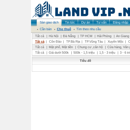
Sàn giao dịch
Tin tức
Dự án
Tư vấn
Đăng nhập
Cần bán
Cho thuê
Tìm theo nhu cầu
Tất cả
|
Hà Nội
|
Đà Nẵng
|
TP HCM
|
Hải Phòng
|
An Giang
Tất cả
|
Côn Đảo
|
TP.Bà Rịa
|
TP.Vũng Tàu
|
Xuyên Mộc
|
C
Tất cả
|
Mặt phố, Mặt tiền
|
Chung cư ,căn hộ
|
Cửa hàng, Văn 
Tất cả
|
Giá dưới 500k
|
500k - 1,5 triệu
|
1,5 - 3 triệu
|
3 - 6 t
Tiêu đề