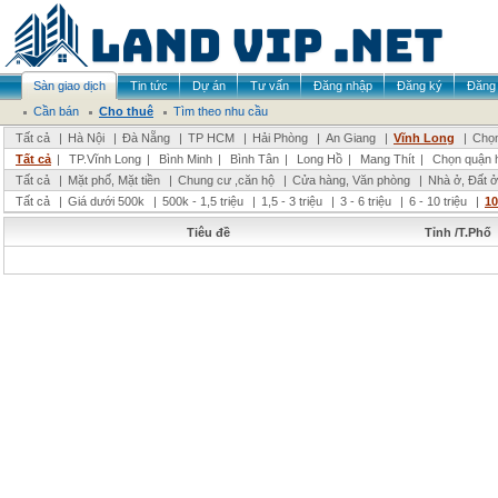
Sàn giao dịch
Tin tức
Dự án
Tư vấn
Đăng nhập
Đăng ký
Đăng 
Cần bán
Cho thuê
Tìm theo nhu cầu
Tất cả
|
Hà Nội
|
Đà Nẵng
|
TP HCM
|
Hải Phòng
|
An Giang
|
Vĩnh Long
|
Chọn
Tất cả
|
TP.Vĩnh Long
|
Bình Minh
|
Bình Tân
|
Long Hồ
|
Mang Thít
|
Chọn quận 
Tất cả
|
Mặt phố, Mặt tiền
|
Chung cư ,căn hộ
|
Cửa hàng, Văn phòng
|
Nhà ở, Đất ở
Tất cả
|
Giá dưới 500k
|
500k - 1,5 triệu
|
1,5 - 3 triệu
|
3 - 6 triệu
|
6 - 10 triệu
|
10
Tiêu đề
Tỉnh /T.Phố