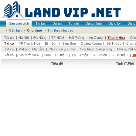
Sàn giao dịch
Tin tức
Dự án
Tư vấn
Đăng nhập
Đăng ký
Đăng 
Cần bán
Cho thuê
Tìm theo nhu cầu
Tất cả
|
Hà Nội
|
Đà Nẵng
|
TP HCM
|
Hải Phòng
|
An Giang
|
Thanh Hóa
|
Chọ
Tất cả
|
TP.Thanh Hóa
|
Bỉm Sơn
|
Sầm Sơn
|
Quảng Xương
|
Bá Thước
|
Chọn 
Tất cả
|
Mặt phố, Mặt tiền
|
Chung cư ,căn hộ
|
Cửa hàng, Văn phòng
|
Nhà ở, Đất ở
Tất cả
|
Giá dưới 500k
|
500k - 1,5 triệu
|
1,5 - 3 triệu
|
3 - 6 triệu
|
6 - 10 triệu
|
10
Tiêu đề
Tỉnh /T.Phố