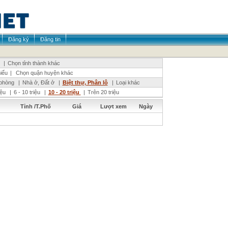
Đăng ký
Đăng tin
|
Chọn tỉnh thành khác
iểu
|
Chọn quận huyện khác
phòng
|
Nhà ở, Đất ở
|
Biệt thự, Phân lô
|
Loại khác
riệu
|
6 - 10 triệu
|
10 - 20 triệu
|
Trên 20 triệu
Tỉnh /T.Phố
Giá
Lượt xem
Ngày