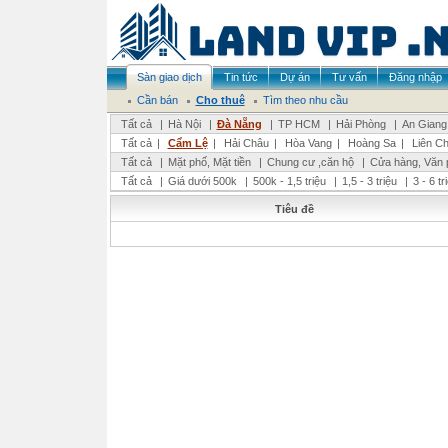
Sàn giao dịch
Tin tức
Dự án
Tư vấn
Đăng nhập
Cần bán
Cho thuê
Tìm theo nhu cầu
Tất cả
|
Hà Nội
|
Đà Nẵng
|
TP HCM
|
Hải Phòng
|
An Giang
Tất cả
|
Cẩm Lệ
|
Hải Châu
|
Hòa Vang
|
Hoàng Sa
|
Liên Ch
Tất cả
|
Mặt phố, Mặt tiền
|
Chung cư ,căn hộ
|
Cửa hàng, Văn 
Tất cả
|
Giá dưới 500k
|
500k - 1,5 triệu
|
1,5 - 3 triệu
|
3 - 6 t
Tiêu đề