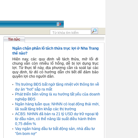
Tin tức
Ngăn chặn phân lô tách thửa trục lợi ở Nha Trang
thế nào?
Hiện nay, các quy định về tách thửa, mở lối đi
chung vẫn còn nhiều lổ hổng, dễ bị lợi dụng trục
lợi. Từ thực tế này, địa phương cần rà soát lại các
quy định, từ đó có hướng dẫn chi tiết để đảm bảo
quyền lợi cho người dân.
Thị trường BĐS bất ngờ tăng nhiệt với thông tin về
dự án “hot” sắp ra mắt
Phát triển bền vững là xu hướng tất yếu của doanh
nghiệp BĐS
Ngân hàng tuần qua: NHNN có loạt động thái mới,
lãi suất tăng trên khắp các thị trường
ACBS: NHNN đã bán ra 21 tỷ USD dự trữ ngoại tệ
từ đầu năm, có thể nâng lãi suất điều hành thêm
0,75 điểm %
Vay ngân hàng đầu tư bất động sản, nhà đầu tư
"ôm bom nợ"