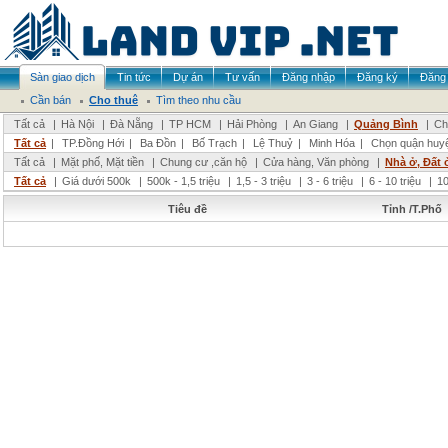
Sàn giao dịch
Tin tức
Dự án
Tư vấn
Đăng nhập
Đăng ký
Đăng 
Cần bán
Cho thuê
Tìm theo nhu cầu
Tất cả
|
Hà Nội
|
Đà Nẵng
|
TP HCM
|
Hải Phòng
|
An Giang
|
Quảng Bình
|
Ch
Tất cả
|
TP.Đồng Hới
|
Ba Đồn
|
Bố Trạch
|
Lệ Thuỷ
|
Minh Hóa
|
Chọn quận huy
Tất cả
|
Mặt phố, Mặt tiền
|
Chung cư ,căn hộ
|
Cửa hàng, Văn phòng
|
Nhà ở, Đất 
Tất cả
|
Giá dưới 500k
|
500k - 1,5 triệu
|
1,5 - 3 triệu
|
3 - 6 triệu
|
6 - 10 triệu
|
10
Tiêu đề
Tỉnh /T.Phố