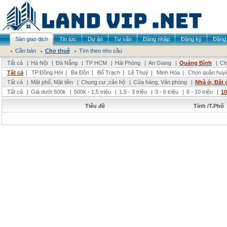
Sàn giao dịch
Tin tức
Dự án
Tư vấn
Đăng nhập
Đăng ký
Đăng 
Cần bán
Cho thuê
Tìm theo nhu cầu
Tất cả
|
Hà Nội
|
Đà Nẵng
|
TP HCM
|
Hải Phòng
|
An Giang
|
Quảng Bình
|
Ch
Tất cả
|
TP.Đồng Hới
|
Ba Đồn
|
Bố Trạch
|
Lệ Thuỷ
|
Minh Hóa
|
Chọn quận huy
Tất cả
|
Mặt phố, Mặt tiền
|
Chung cư ,căn hộ
|
Cửa hàng, Văn phòng
|
Nhà ở, Đất 
Tất cả
|
Giá dưới 500k
|
500k - 1,5 triệu
|
1,5 - 3 triệu
|
3 - 6 triệu
|
6 - 10 triệu
|
10
Tiêu đề
Tỉnh /T.Phố