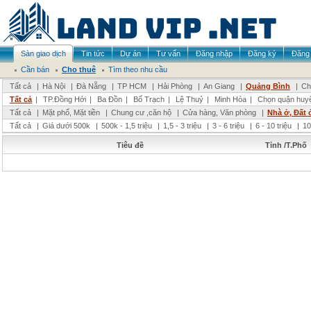
Sàn giao dịch
Tin tức
Dự án
Tư vấn
Đăng nhập
Đăng ký
Đăng 
Cần bán
Cho thuê
Tìm theo nhu cầu
Tất cả
|
Hà Nội
|
Đà Nẵng
|
TP HCM
|
Hải Phòng
|
An Giang
|
Quảng Bình
|
Ch
Tất cả
|
TP.Đồng Hới
|
Ba Đồn
|
Bố Trạch
|
Lệ Thuỷ
|
Minh Hóa
|
Chọn quận huy
Tất cả
|
Mặt phố, Mặt tiền
|
Chung cư ,căn hộ
|
Cửa hàng, Văn phòng
|
Nhà ở, Đất 
Tất cả
|
Giá dưới 500k
|
500k - 1,5 triệu
|
1,5 - 3 triệu
|
3 - 6 triệu
|
6 - 10 triệu
|
10
Tiêu đề
Tỉnh /T.Phố