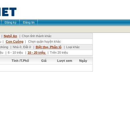
Đăng ký
Đăng tin
|
Nghệ An
|
Chọn tỉnh thành khác
u
|
Con Cuông
|
Chọn quận huyện khác
phòng
|
Nhà ở, Đất ở
|
Biệt thự, Phân lô
|
Loại khác
riệu
|
6 - 10 triệu
|
10 - 20 triệu
|
Trên 20 triệu
Tỉnh /T.Phố
Giá
Lượt xem
Ngày