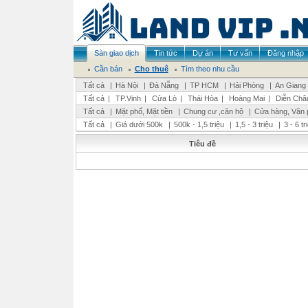
Sàn giao dịch
Tin tức
Dự án
Tư vấn
Đăng nhập
Cần bán
Cho thuê
Tìm theo nhu cầu
Tất cả
|
Hà Nội
|
Đà Nẵng
|
TP HCM
|
Hải Phòng
|
An Giang
Tất cả
|
TP.Vinh
|
Cửa Lò
|
Thái Hòa
|
Hoàng Mai
|
Diễn Châ
Tất cả
|
Mặt phố, Mặt tiền
|
Chung cư ,căn hộ
|
Cửa hàng, Văn 
Tất cả
|
Giá dưới 500k
|
500k - 1,5 triệu
|
1,5 - 3 triệu
|
3 - 6 t
Tiêu đề