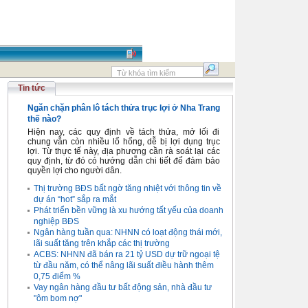
Tin tức
Ngăn chặn phân lô tách thửa trục lợi ở Nha Trang
thế nào?
Hiện nay, các quy định về tách thửa, mở lối đi
chung vẫn còn nhiều lổ hổng, dễ bị lợi dụng trục
lợi. Từ thực tế này, địa phương cần rà soát lại các
quy định, từ đó có hướng dẫn chi tiết để đảm bảo
quyền lợi cho người dân.
Thị trường BĐS bất ngờ tăng nhiệt với thông tin về
dự án “hot” sắp ra mắt
Phát triển bền vững là xu hướng tất yếu của doanh
nghiệp BĐS
Ngân hàng tuần qua: NHNN có loạt động thái mới,
lãi suất tăng trên khắp các thị trường
ACBS: NHNN đã bán ra 21 tỷ USD dự trữ ngoại tệ
từ đầu năm, có thể nâng lãi suất điều hành thêm
0,75 điểm %
Vay ngân hàng đầu tư bất động sản, nhà đầu tư
"ôm bom nợ"