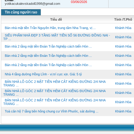
Email
:
03/06/2026
yotikacukalevskadoll1998@gmail.com
Tin cùng người rao
Tiêu đề
Tỉnh /T.Phố
Bán nhà mặt tiền Trần Nguyên Hãn, trung tâm Nha Trang, vị ...
Khánh Hòa
SIÊU PHẨM NHÀ ĐẸP 3 TẦNG MẶT TIỀN SỐ 56 ĐƯỜNG ĐỒNG NAI -
Khánh Hòa
TP ...
Bán nhà 2 tầng mặt tiền Đoàn Trần Nghiệp cách biển Hòn ...
Khánh Hòa
Bán nhà 2 tầng mặt tiền Đoàn Trần Nghiệp cách biển Hòn ...
Khánh Hòa
Bán nhà 2 tầng mặt tiền Đoàn Trần Nghiệp cách biển Hòn ...
Khánh Hòa
Nhà 4 tầng đường Hồng Lĩnh - vị trí cực xịn. Giá: 5 tỷ
Khánh Hòa
BÁN NHÀ LÔ GÓC 2 MẶT TIỀN HẺM CẮT KIẾNG ĐƯỜNG 2/4 NHA
Khánh Hòa
TRANG ...
BÁN NHÀ LÔ GÓC 2 MẶT TIỀN HẺM CẮT KIẾNG ĐƯỜNG 2/4 NHA
Khánh Hòa
TRANG ...
BÁN NHÀ LÔ GÓC 2 MẶT TIỀN HẺM CẮT KIẾNG ĐƯỜNG 2/4 NHA
Khánh Hòa
TRANG ...
Toà căn hộ 7 tầng bên hông chung cư Vĩnh Phước, sát đường ...
Khánh Hòa