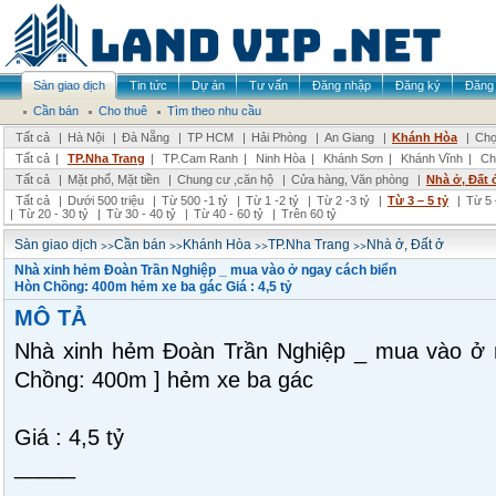
Sàn giao dịch
Tin tức
Dự án
Tư vấn
Đăng nhập
Đăng ký
Đăng 
Cần bán
Cho thuê
Tìm theo nhu cầu
Tất cả
|
Hà Nội
|
Đà Nẵng
|
TP HCM
|
Hải Phòng
|
An Giang
|
Khánh Hòa
|
Chọ
Tất cả
|
TP.Nha Trang
|
TP.Cam Ranh
|
Ninh Hòa
|
Khánh Sơn
|
Khánh Vĩnh
|
Ch
Tất cả
|
Mặt phố, Mặt tiền
|
Chung cư ,căn hộ
|
Cửa hàng, Văn phòng
|
Nhà ở, Đất 
Tất cả
|
Dưới 500 triệu
|
Từ 500 -1 tỷ
|
Từ 1 -2 tỷ
|
Từ 2 -3 tỷ
|
Từ 3 – 5 tỷ
|
Từ 5 
|
Từ 20 - 30 tỷ
|
Từ 30 - 40 tỷ
|
Từ 40 - 60 tỷ
|
Trên 60 tỷ
>>
>>
>>
>>
Sàn giao dịch
Cần bán
Khánh Hòa
TP.Nha Trang
Nhà ở, Đất ở
Nhà xinh hẻm Đoàn Trần Nghiệp _ mua vào ở ngay cách biển
Hòn Chồng: 400m hẻm xe ba gác Giá : 4,5 tỷ
MÔ TẢ
Nhà xinh hẻm Đoàn Trần Nghiệp _ mua vào ở n
Chồng: 400m ] hẻm xe ba gác
Giá : 4,5 tỷ
_____