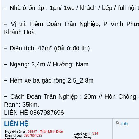
+ Nhà ở ổn áp : 1pn/ 1wc / khách / bếp / full nội 
+ Vị trí: Hẻm Đoàn Trần Nghiệp, P Vĩnh Phướ
Khánh Hoà.
+ Diện tích: 42m² (đất ở đô thị).
+ Ngang: 3,4m // Hướng: Nam
+ Hẻm xe ba gác rộng 2,5_2,8m
+ Cách Đoàn Trần Nghiệp : 20m // Hòn Chồng
Ranh: 35km.
LIÊN HỆ 0867987696
LIÊN HỆ
In tin
Người đăng
:
26597 - Trần Minh Điền
Lượt xem
:
314
Điện thoại
:
0987654322
Ngày đăng
: