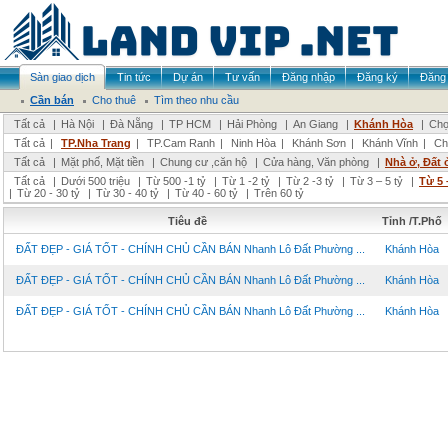
Sàn giao dịch
Tin tức
Dự án
Tư vấn
Đăng nhập
Đăng ký
Đăng 
Cần bán
Cho thuê
Tìm theo nhu cầu
Tất cả
|
Hà Nội
|
Đà Nẵng
|
TP HCM
|
Hải Phòng
|
An Giang
|
Khánh Hòa
|
Chọ
Tất cả
|
TP.Nha Trang
|
TP.Cam Ranh
|
Ninh Hòa
|
Khánh Sơn
|
Khánh Vĩnh
|
Ch
Tất cả
|
Mặt phố, Mặt tiền
|
Chung cư ,căn hộ
|
Cửa hàng, Văn phòng
|
Nhà ở, Đất 
Tất cả
|
Dưới 500 triệu
|
Từ 500 -1 tỷ
|
Từ 1 -2 tỷ
|
Từ 2 -3 tỷ
|
Từ 3 – 5 tỷ
|
Từ 5 
|
Từ 20 - 30 tỷ
|
Từ 30 - 40 tỷ
|
Từ 40 - 60 tỷ
|
Trên 60 tỷ
Tiêu đề
Tỉnh /T.Phố
ĐẤT ĐẸP - GIÁ TỐT - CHÍNH CHỦ CẦN BÁN Nhanh Lô Đất Phường ...
Khánh Hòa
ĐẤT ĐẸP - GIÁ TỐT - CHÍNH CHỦ CẦN BÁN Nhanh Lô Đất Phường ...
Khánh Hòa
ĐẤT ĐẸP - GIÁ TỐT - CHÍNH CHỦ CẦN BÁN Nhanh Lô Đất Phường ...
Khánh Hòa