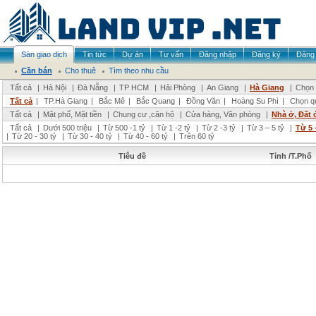
Sàn giao dịch
Tin tức
Dự án
Tư vấn
Đăng nhập
Đăng ký
Đăng 
Cần bán
Cho thuê
Tìm theo nhu cầu
Tất cả
|
Hà Nội
|
Đà Nẵng
|
TP HCM
|
Hải Phòng
|
An Giang
|
Hà Giang
|
Chọn 
Tất cả
|
TP.Hà Giang
|
Bắc Mê
|
Bắc Quang
|
Đồng Văn
|
Hoàng Su Phì
|
Chọn q
Tất cả
|
Mặt phố, Mặt tiền
|
Chung cư ,căn hộ
|
Cửa hàng, Văn phòng
|
Nhà ở, Đất 
Tất cả
|
Dưới 500 triệu
|
Từ 500 -1 tỷ
|
Từ 1 -2 tỷ
|
Từ 2 -3 tỷ
|
Từ 3 – 5 tỷ
|
Từ 5 
|
Từ 20 - 30 tỷ
|
Từ 30 - 40 tỷ
|
Từ 40 - 60 tỷ
|
Trên 60 tỷ
Tiêu đề
Tỉnh /T.Phố