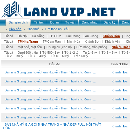
Sàn giao dịch
Tin tức
Dự án
Tư vấn
Đăng nhập
Đăng ký
Đăng 
Cần bán
Cho thuê
Tìm theo nhu cầu
Tất cả
|
Hà Nội
|
Đà Nẵng
|
TP HCM
|
Hải Phòng
|
An Giang
|
Khánh Hòa
|
Chọ
Tất cả
|
TP.Nha Trang
|
TP.Cam Ranh
|
Ninh Hòa
|
Khánh Sơn
|
Khánh Vĩnh
|
Ch
Tất cả
|
Mặt phố, Mặt tiền
|
Chung cư ,căn hộ
|
Cửa hàng, Văn phòng
|
Nhà ở, Đất 
Tất cả
|
Dưới 500 triệu
|
Từ 500 -1 tỷ
|
Từ 1 -2 tỷ
|
Từ 2 -3 tỷ
|
Từ 3 – 5 tỷ
|
Từ 5 –
|
Từ 20 - 30 tỷ
|
Từ 30 - 40 tỷ
|
Từ 40 - 60 tỷ
|
Trên 60 tỷ
Tiêu đề
Tỉnh /T.Phố
Bán nhà 3 tầng tâm huyết hẻm Nguyễn Thiện Thuật chợ đêm , ...
Khánh Hòa
Bán nhà 3 tầng tâm huyết hẻm Nguyễn Thiện Thuật chợ đêm , ...
Khánh Hòa
Bán nhà 3 tầng tâm huyết hẻm Nguyễn Thiện Thuật chợ đêm , ...
Khánh Hòa
Bán nhà 3 tầng tâm huyết hẻm Nguyễn Thiện Thuật chợ đêm , ...
Khánh Hòa
Bán nhà 3 tầng tâm huyết hẻm Nguyễn Thiện Thuật chợ đêm , ...
Khánh Hòa
Bán nhà 3 tầng tâm huyết hẻm Nguyễn Thiện Thuật chợ đêm , ...
Khánh Hòa
BÁN NHÀ MỸ GIA GÓI 5 NHA TRANG – NHÀ ĐẸP FULL NỘI THẤT
Khánh Hòa
ĐÓN ...