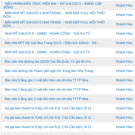
SIÊU PHẨM KIẾN TRÚC HIỆN ĐẠI – MỸ GIA GÓI 5 – ĐẲNG CẤP
Khánh Hòa
SỐNG ...
BÁN NHÀ MỸ GIA GÓI 5 NHA TRANG – NHÀ ĐẸP FULL NỘI THẤT
Khánh Hòa
ĐÓN ...
BÁN NHÀ MỸ GIA GÓI 5 NHA TRANG – NHÀ ĐẸP FULL NỘI THẤT
Khánh Hòa
ĐÓN ...
NHÀ MỸ GIA GÓI 5 - 100M2 - HOÀN CÔNG - GIÁ 9,4 TỶ
Khánh Hòa
Bán nhà KĐT Mỹ Gia Nha Trang Gói 5 – Diện tích 100m2 – Đã ...
Khánh Hòa
NHÀ MỸ GIA GÓI 5 - 100M2 - HOÀN CÔNG - GIÁ 9,4 TỶ
Khánh Hòa
Bán căn nhà đường oto 22D/8 Cao Bá Quát. Có giá tốt cho ...
Khánh Hòa
Bán nhà đường Hà Thanh gần ngã 2/4, trung tâm Nha Trang
Khánh Hòa
Bán nhà 3 tầng góc 2 mặt tiền hẻm oto tới nhà TTTP Nha ...
Khánh Hòa
Bán nhà 3 tầng góc 2 mặt tiền hẻm oto tới nhà TTTP Nha ...
Khánh Hòa
Bán nhà 3 tầng góc 2 mặt tiền hẻm oto tới nhà TTTP Nha ...
Khánh Hòa
Hạ giá bán nhanh từ 8,6tỷ chỉ còn 8 tỷ: Chủ Cần bán:( lô 12 ...
Khánh Hòa
Hạ giá bán nhanh từ 8,6tỷ chỉ còn 8 tỷ: Chủ Cần bán:( lô 12 ...
Khánh Hòa
Hạ giá bán nhanh từ 8,6tỷ chỉ còn 8 tỷ: Chủ Cần bán:( lô 12 ...
Khánh Hòa