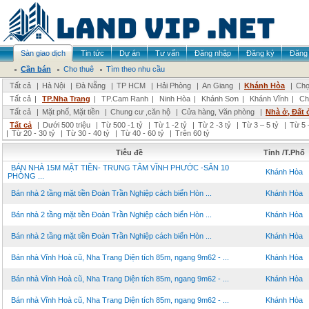
Sàn giao dịch
Tin tức
Dự án
Tư vấn
Đăng nhập
Đăng ký
Đăng 
Cần bán
Cho thuê
Tìm theo nhu cầu
Tất cả
|
Hà Nội
|
Đà Nẵng
|
TP HCM
|
Hải Phòng
|
An Giang
|
Khánh Hòa
|
Chọ
Tất cả
|
TP.Nha Trang
|
TP.Cam Ranh
|
Ninh Hòa
|
Khánh Sơn
|
Khánh Vĩnh
|
Ch
Tất cả
|
Mặt phố, Mặt tiền
|
Chung cư ,căn hộ
|
Cửa hàng, Văn phòng
|
Nhà ở, Đất 
Tất cả
|
Dưới 500 triệu
|
Từ 500 -1 tỷ
|
Từ 1 -2 tỷ
|
Từ 2 -3 tỷ
|
Từ 3 – 5 tỷ
|
Từ 5 
|
Từ 20 - 30 tỷ
|
Từ 30 - 40 tỷ
|
Từ 40 - 60 tỷ
|
Trên 60 tỷ
Tiêu đề
Tỉnh /T.Phố
BÁN NHÀ 15M MẶT TIỀN- TRUNG TÂM VĨNH PHƯỚC -SẴN 10
Khánh Hòa
PHÒNG ...
Bán nhà 2 tầng mặt tiền Đoàn Trần Nghiệp cách biển Hòn ...
Khánh Hòa
Bán nhà 2 tầng mặt tiền Đoàn Trần Nghiệp cách biển Hòn ...
Khánh Hòa
Bán nhà 2 tầng mặt tiền Đoàn Trần Nghiệp cách biển Hòn ...
Khánh Hòa
Bán nhà Vĩnh Hoà cũ, Nha Trang Diện tích 85m, ngang 9m62 - ...
Khánh Hòa
Bán nhà Vĩnh Hoà cũ, Nha Trang Diện tích 85m, ngang 9m62 - ...
Khánh Hòa
Bán nhà Vĩnh Hoà cũ, Nha Trang Diện tích 85m, ngang 9m62 - ...
Khánh Hòa