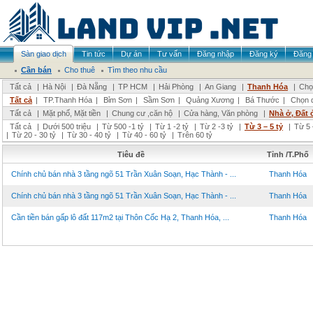
Sàn giao dịch
Tin tức
Dự án
Tư vấn
Đăng nhập
Đăng ký
Đăng 
Cần bán
Cho thuê
Tìm theo nhu cầu
Tất cả
|
Hà Nội
|
Đà Nẵng
|
TP HCM
|
Hải Phòng
|
An Giang
|
Thanh Hóa
|
Chọ
Tất cả
|
TP.Thanh Hóa
|
Bỉm Sơn
|
Sầm Sơn
|
Quảng Xương
|
Bá Thước
|
Chọn 
Tất cả
|
Mặt phố, Mặt tiền
|
Chung cư ,căn hộ
|
Cửa hàng, Văn phòng
|
Nhà ở, Đất 
Tất cả
|
Dưới 500 triệu
|
Từ 500 -1 tỷ
|
Từ 1 -2 tỷ
|
Từ 2 -3 tỷ
|
Từ 3 – 5 tỷ
|
Từ 5 
|
Từ 20 - 30 tỷ
|
Từ 30 - 40 tỷ
|
Từ 40 - 60 tỷ
|
Trên 60 tỷ
Tiêu đề
Tỉnh /T.Phố
Chính chủ bán nhà 3 tầng ngõ 51 Trần Xuân Soạn, Hạc Thành - ...
Thanh Hóa
Chính chủ bán nhà 3 tầng ngõ 51 Trần Xuân Soạn, Hạc Thành - ...
Thanh Hóa
Cần tiền bán gấp lô đất 117m2 tại Thôn Cốc Hạ 2, Thanh Hóa, ...
Thanh Hóa