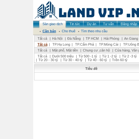
Sàn giao dịch
Tin tức
Dự án
Tư vấn
Đăng nhập
Cần bán
Cho thuê
Tìm theo nhu cầu
Tất cả
|
Hà Nội
|
Đà Nẵng
|
TP HCM
|
Hải Phòng
|
An Giang
Tất cả
|
TP.Hạ Long
|
TP.Cẩm Phả
|
TP.Móng Cái
|
TP.Uông B
Tất cả
|
Mặt phố, Mặt tiền
|
Chung cư ,căn hộ
|
Cửa hàng, Văn 
Tất cả
|
Dưới 500 triệu
|
Từ 500 -1 tỷ
|
Từ 1 -2 tỷ
|
Từ 2 -3 tỷ
|
Từ 20 - 30 tỷ
|
Từ 30 - 40 tỷ
|
Từ 40 - 60 tỷ
|
Trên 60 tỷ
Tiêu đề