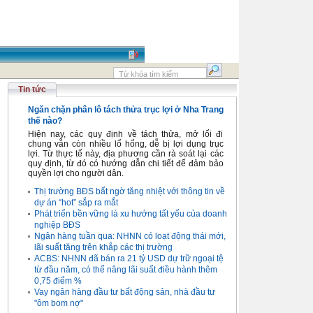
Tin tức
Ngăn chặn phân lô tách thửa trục lợi ở Nha Trang
thế nào?
Hiện nay, các quy định về tách thửa, mở lối đi
chung vẫn còn nhiều lổ hổng, dễ bị lợi dụng trục
lợi. Từ thực tế này, địa phương cần rà soát lại các
quy định, từ đó có hướng dẫn chi tiết để đảm bảo
quyền lợi cho người dân.
Thị trường BĐS bất ngờ tăng nhiệt với thông tin về
dự án “hot” sắp ra mắt
Phát triển bền vững là xu hướng tất yếu của doanh
nghiệp BĐS
Ngân hàng tuần qua: NHNN có loạt động thái mới,
lãi suất tăng trên khắp các thị trường
ACBS: NHNN đã bán ra 21 tỷ USD dự trữ ngoại tệ
từ đầu năm, có thể nâng lãi suất điều hành thêm
0,75 điểm %
Vay ngân hàng đầu tư bất động sản, nhà đầu tư
"ôm bom nợ"