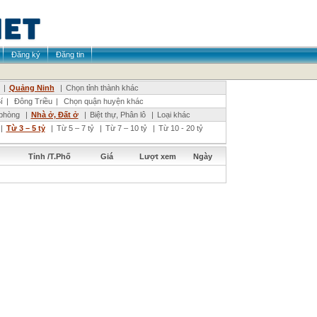
Đăng ký
Đăng tin
|
Quảng Ninh
|
Chọn tỉnh thành khác
í
|
Đông Triều
|
Chọn quận huyện khác
phòng
|
Nhà ở, Đất ở
|
Biệt thự, Phân lô
|
Loại khác
|
Từ 3 – 5 tỷ
|
Từ 5 – 7 tỷ
|
Từ 7 – 10 tỷ
|
Từ 10 - 20 tỷ
Tỉnh /T.Phố
Giá
Lượt xem
Ngày