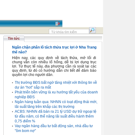
Tin tức
Ngăn chặn phân lô tách thửa trục lợi ở Nha Trang
thế nào?
Hiện nay, các quy định về tách thửa, mở lối đi
chung vẫn còn nhiều lổ hổng, dễ bị lợi dụng trục
lợi. Từ thực tế này, địa phương cần rà soát lại các
quy định, từ đó có hướng dẫn chi tiết để đảm bảo
quyền lợi cho người dân.
Thị trường BĐS bất ngờ tăng nhiệt với thông tin về
dự án “hot” sắp ra mắt
Phát triển bền vững là xu hướng tất yếu của doanh
nghiệp BĐS
Ngân hàng tuần qua: NHNN có loạt động thái mới,
lãi suất tăng trên khắp các thị trường
ACBS: NHNN đã bán ra 21 tỷ USD dự trữ ngoại tệ
từ đầu năm, có thể nâng lãi suất điều hành thêm
0,75 điểm %
Vay ngân hàng đầu tư bất động sản, nhà đầu tư
"ôm bom nợ"