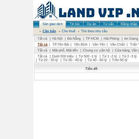
Sàn giao dịch
Tin tức
Dự án
Tư vấn
Đăng nhập
Cần bán
Cho thuê
Tìm theo nhu cầu
Tất cả
|
Hà Nội
|
Đà Nẵng
|
TP HCM
|
Hải Phòng
|
An Giang
Tất cả
|
TP.Yên Bái
|
Yên Bình
|
Văn Yên
|
Văn Chấn
|
Trấn 
Tất cả
|
Mặt phố, Mặt tiền
|
Chung cư ,căn hộ
|
Cửa hàng, Văn 
Tất cả
|
Dưới 500 triệu
|
Từ 500 -1 tỷ
|
Từ 1 -2 tỷ
|
Từ 2 -3 tỷ
|
Từ 20 - 30 tỷ
|
Từ 30 - 40 tỷ
|
Từ 40 - 60 tỷ
|
Trên 60 tỷ
Tiêu đề