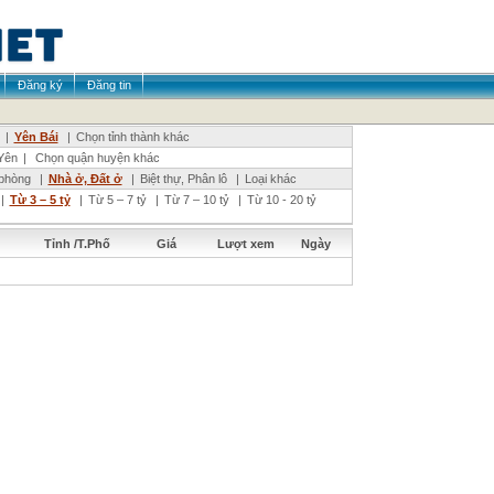
Đăng ký
Đăng tin
|
Yên Bái
|
Chọn tỉnh thành khác
Yên
|
Chọn quận huyện khác
phòng
|
Nhà ở, Đất ở
|
Biệt thự, Phân lô
|
Loại khác
|
Từ 3 – 5 tỷ
|
Từ 5 – 7 tỷ
|
Từ 7 – 10 tỷ
|
Từ 10 - 20 tỷ
Tỉnh /T.Phố
Giá
Lượt xem
Ngày