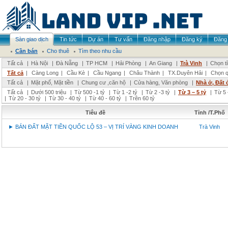
Sàn giao dịch
Tin tức
Dự án
Tư vấn
Đăng nhập
Đăng ký
Đăng 
Cần bán
Cho thuê
Tìm theo nhu cầu
Tất cả
|
Hà Nội
|
Đà Nẵng
|
TP HCM
|
Hải Phòng
|
An Giang
|
Trà Vinh
|
Chọn t
Tất cả
|
Càng Long
|
Cầu Kè
|
Cầu Ngang
|
Châu Thành
|
TX.Duyên Hải
|
Chọn q
Tất cả
|
Mặt phố, Mặt tiền
|
Chung cư ,căn hộ
|
Cửa hàng, Văn phòng
|
Nhà ở, Đất 
Tất cả
|
Dưới 500 triệu
|
Từ 500 -1 tỷ
|
Từ 1 -2 tỷ
|
Từ 2 -3 tỷ
|
Từ 3 – 5 tỷ
|
Từ 5 
|
Từ 20 - 30 tỷ
|
Từ 30 - 40 tỷ
|
Từ 40 - 60 tỷ
|
Trên 60 tỷ
Tiêu đề
Tỉnh /T.Phố
► BÁN ĐẤT MẶT TIỀN QUỐC LỘ 53 – VỊ TRÍ VÀNG KINH DOANH
Trà Vinh