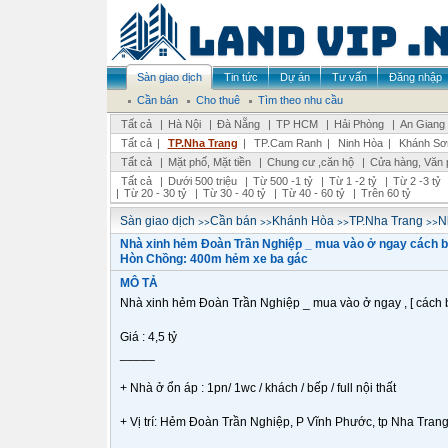
Sàn giao dịch
Tin tức
Dự án
Tư vấn
Đăng nhập
Cần bán
Cho thuê
Tìm theo nhu cầu
Tất cả
|
Hà Nội
|
Đà Nẵng
|
TP HCM
|
Hải Phòng
|
An Giang
Tất cả
|
TP.Nha Trang
|
TP.Cam Ranh
|
Ninh Hòa
|
Khánh Sơ
Tất cả
|
Mặt phố, Mặt tiền
|
Chung cư ,căn hộ
|
Cửa hàng, Văn 
Tất cả
|
Dưới 500 triệu
|
Từ 500 -1 tỷ
|
Từ 1 -2 tỷ
|
Từ 2 -3 tỷ
|
Từ 20 - 30 tỷ
|
Từ 30 - 40 tỷ
|
Từ 40 - 60 tỷ
|
Trên 60 tỷ
>>
>>
>>
>>
Sàn giao dịch
Cần bán
Khánh Hòa
TP.Nha Trang
N
Nhà xinh hẻm Đoàn Trần Nghiệp _ mua vào ở ngay cách b
Hòn Chồng: 400m hẻm xe ba gác
MÔ TẢ
Nhà xinh hẻm Đoàn Trần Nghiệp _ mua vào ở ngay , [ cách
Giá : 4,5 tỷ
_____
+ Nhà ở ổn áp : 1pn/ 1wc / khách / bếp / full nội thất
+ Vị trí: Hẻm Đoàn Trần Nghiệp, P Vĩnh Phước, tp Nha Trang