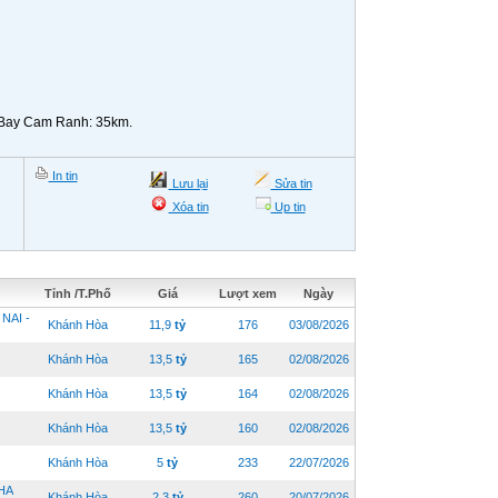
 Bay Cam Ranh: 35km.
In tin
Lưu lại
Sửa tin
Xóa tin
Up tin
Tỉnh /T.Phố
Giá
Lượt xem
Ngày
NAI -
Khánh Hòa
11,9
tỷ
176
03/08/2026
Khánh Hòa
13,5
tỷ
165
02/08/2026
Khánh Hòa
13,5
tỷ
164
02/08/2026
Khánh Hòa
13,5
tỷ
160
02/08/2026
Khánh Hòa
5
tỷ
233
22/07/2026
HA
Khánh Hòa
2,3
tỷ
260
20/07/2026