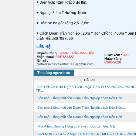
+ Diện tích: 42m² (đất ở đô thị).
+ Ngang: 3,4m // Hướng: Nam
+ Hẻm xe ba gác rộng 2,5_2,8m
+ Cách Đoàn Trần Nghiệp : 20m // Hòn Chồng: 400m // Sân
LIÊN HỆ 0867987696
LIÊN HỆ
Người đăng
:
26597 - Trần Minh Điền
Lượt xem
:
305
Điện thoại
:
0987654322
Ngày đăng
:
Email
:
03/06/2026
yotikacukalevskadoll1998@gmail.com
Tin cùng người rao
Tiêu đề
SIÊU PHẨM NHÀ ĐẸP 3 TẦNG MẶT TIỀN SỐ 56 ĐƯỜNG ĐỒNG 
TP ...
Bán nhà 2 tầng mặt tiền Đoàn Trần Nghiệp cách biển Hòn ...
Bán nhà 2 tầng mặt tiền Đoàn Trần Nghiệp cách biển Hòn ...
Bán nhà 2 tầng mặt tiền Đoàn Trần Nghiệp cách biển Hòn ...
Nhà 4 tầng đường Hồng Lĩnh - vị trí cực xịn. Giá: 5 tỷ
BÁN NHÀ LÔ GÓC 2 MẶT TIỀN HẺM CẮT KIẾNG ĐƯỜNG 2/4 N