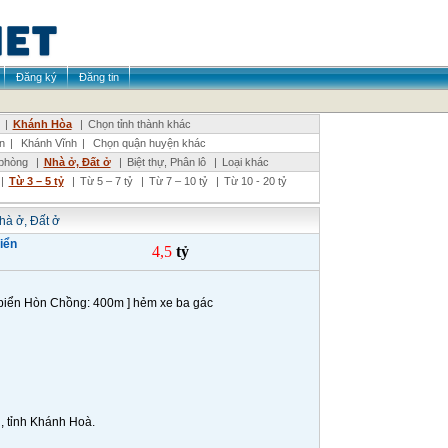
Đăng ký
Đăng tin
|
Khánh Hòa
|
Chọn tỉnh thành khác
n
|
Khánh Vĩnh
|
Chọn quận huyện khác
phòng
|
Nhà ở, Đất ở
|
Biệt thự, Phân lô
|
Loại khác
|
Từ 3 – 5 tỷ
|
Từ 5 – 7 tỷ
|
Từ 7 – 10 tỷ
|
Từ 10 - 20 tỷ
hà ở, Đất ở
iển
4,5
tỷ
 biển Hòn Chồng: 400m ] hẻm xe ba gác
, tỉnh Khánh Hoà.