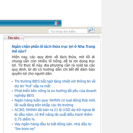
Tin tức
Ngăn chặn phân lô tách thửa trục lợi ở Nha Trang
thế nào?
Hiện nay, các quy định về tách thửa, mở lối đi
chung vẫn còn nhiều lổ hổng, dễ bị lợi dụng trục
lợi. Từ thực tế này, địa phương cần rà soát lại các
quy định, từ đó có hướng dẫn chi tiết để đảm bảo
quyền lợi cho người dân.
Thị trường BĐS bất ngờ tăng nhiệt với thông tin về
dự án “hot” sắp ra mắt
Phát triển bền vững là xu hướng tất yếu của doanh
nghiệp BĐS
Ngân hàng tuần qua: NHNN có loạt động thái mới,
lãi suất tăng trên khắp các thị trường
ACBS: NHNN đã bán ra 21 tỷ USD dự trữ ngoại tệ
từ đầu năm, có thể nâng lãi suất điều hành thêm
0,75 điểm %
Vay ngân hàng đầu tư bất động sản, nhà đầu tư
"ôm bom nợ"