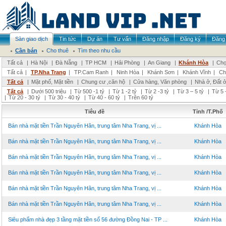
Sàn giao dịch
Tin tức
Dự án
Tư vấn
Đăng nhập
Đăng ký
Đăng 
Cần bán
Cho thuê
Tìm theo nhu cầu
Tất cả
|
Hà Nội
|
Đà Nẵng
|
TP HCM
|
Hải Phòng
|
An Giang
|
Khánh Hòa
|
Chọ
Tất cả
|
TP.Nha Trang
|
TP.Cam Ranh
|
Ninh Hòa
|
Khánh Sơn
|
Khánh Vĩnh
|
Ch
Tất cả
|
Mặt phố, Mặt tiền
|
Chung cư ,căn hộ
|
Cửa hàng, Văn phòng
|
Nhà ở, Đất 
Tất cả
|
Dưới 500 triệu
|
Từ 500 -1 tỷ
|
Từ 1 -2 tỷ
|
Từ 2 -3 tỷ
|
Từ 3 – 5 tỷ
|
Từ 5 
|
Từ 20 - 30 tỷ
|
Từ 30 - 40 tỷ
|
Từ 40 - 60 tỷ
|
Trên 60 tỷ
Tiêu đề
Tỉnh /T.Phố
Bán nhà mặt tiền Trần Nguyên Hãn, trung tâm Nha Trang, vị ...
Khánh Hòa
Bán nhà mặt tiền Trần Nguyên Hãn, trung tâm Nha Trang, vị ...
Khánh Hòa
Bán nhà mặt tiền Trần Nguyên Hãn, trung tâm Nha Trang, vị ...
Khánh Hòa
Bán nhà mặt tiền Trần Nguyên Hãn, trung tâm Nha Trang, vị ...
Khánh Hòa
Bán nhà mặt tiền Trần Nguyên Hãn, trung tâm Nha Trang, vị ...
Khánh Hòa
Bán nhà mặt tiền Trần Nguyên Hãn, trung tâm Nha Trang, vị ...
Khánh Hòa
Siêu phẩm nhà đẹp 3 tầng mặt tiền số 56 đường Đồng Nai - TP ...
Khánh Hòa