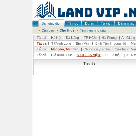
Sàn giao dịch
Tin tức
Dự án
Tư vấn
Đăng nhập
Cần bán
Cho thuê
Tìm theo nhu cầu
Tất cả
|
Hà Nội
|
Đà Nẵng
|
TP HCM
|
Hải Phòng
|
An Giang
Tất cả
|
TP.Vĩnh Long
|
Bình Minh
|
Bình Tân
|
Long Hồ
|
Man
Tất cả
|
Mặt phố, Mặt tiền
|
Chung cư ,căn hộ
|
Cửa hàng, Vă
Tất cả
|
Giá dưới 500k
|
500k - 1,5 triệu
|
1,5 - 3 triệu
|
3 - 6 t
Tiêu đề