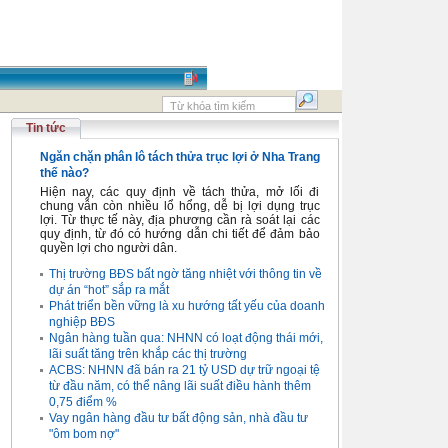
Tin tức
Ngăn chặn phân lô tách thửa trục lợi ở Nha Trang
thế nào?
Hiện nay, các quy định về tách thửa, mở lối đi
chung vẫn còn nhiều lổ hổng, dễ bị lợi dụng trục
lợi. Từ thực tế này, địa phương cần rà soát lại các
quy định, từ đó có hướng dẫn chi tiết để đảm bảo
quyền lợi cho người dân.
Thị trường BĐS bất ngờ tăng nhiệt với thông tin về
dự án “hot” sắp ra mắt
Phát triển bền vững là xu hướng tất yếu của doanh
nghiệp BĐS
Ngân hàng tuần qua: NHNN có loạt động thái mới,
lãi suất tăng trên khắp các thị trường
ACBS: NHNN đã bán ra 21 tỷ USD dự trữ ngoại tệ
từ đầu năm, có thể nâng lãi suất điều hành thêm
0,75 điểm %
Vay ngân hàng đầu tư bất động sản, nhà đầu tư
"ôm bom nợ"