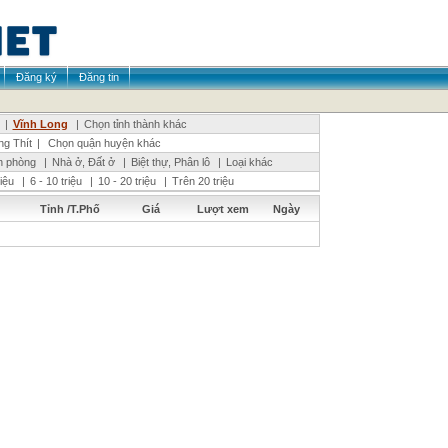
Đăng ký
Đăng tin
|
Vĩnh Long
|
Chọn tỉnh thành khác
g Thít
|
Chọn quận huyện khác
n phòng
|
Nhà ở, Đất ở
|
Biệt thự, Phân lô
|
Loại khác
riệu
|
6 - 10 triệu
|
10 - 20 triệu
|
Trên 20 triệu
Tỉnh /T.Phố
Giá
Lượt xem
Ngày