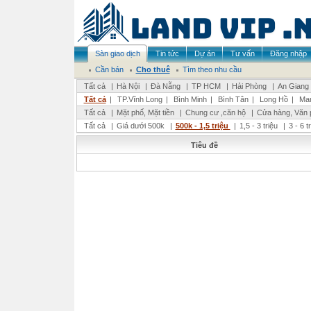
Sàn giao dịch
Tin tức
Dự án
Tư vấn
Đăng nhập
Cần bán
Cho thuê
Tìm theo nhu cầu
Tất cả
|
Hà Nội
|
Đà Nẵng
|
TP HCM
|
Hải Phòng
|
An Giang
Tất cả
|
TP.Vĩnh Long
|
Bình Minh
|
Bình Tân
|
Long Hồ
|
Man
Tất cả
|
Mặt phố, Mặt tiền
|
Chung cư ,căn hộ
|
Cửa hàng, Văn 
Tất cả
|
Giá dưới 500k
|
500k - 1,5 triệu
|
1,5 - 3 triệu
|
3 - 6 t
Tiêu đề