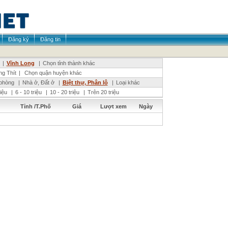
Đăng ký
Đăng tin
|
Vĩnh Long
|
Chọn tỉnh thành khác
g Thít
|
Chọn quận huyện khác
phòng
|
Nhà ở, Đất ở
|
Biệt thự, Phân lô
|
Loại khác
riệu
|
6 - 10 triệu
|
10 - 20 triệu
|
Trên 20 triệu
Tỉnh /T.Phố
Giá
Lượt xem
Ngày