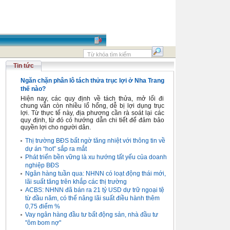
Tin tức
Ngăn chặn phân lô tách thửa trục lợi ở Nha Trang
thế nào?
Hiện nay, các quy định về tách thửa, mở lối đi
chung vẫn còn nhiều lổ hổng, dễ bị lợi dụng trục
lợi. Từ thực tế này, địa phương cần rà soát lại các
quy định, từ đó có hướng dẫn chi tiết để đảm bảo
quyền lợi cho người dân.
Thị trường BĐS bất ngờ tăng nhiệt với thông tin về
dự án “hot” sắp ra mắt
Phát triển bền vững là xu hướng tất yếu của doanh
nghiệp BĐS
Ngân hàng tuần qua: NHNN có loạt động thái mới,
lãi suất tăng trên khắp các thị trường
ACBS: NHNN đã bán ra 21 tỷ USD dự trữ ngoại tệ
từ đầu năm, có thể nâng lãi suất điều hành thêm
0,75 điểm %
Vay ngân hàng đầu tư bất động sản, nhà đầu tư
"ôm bom nợ"